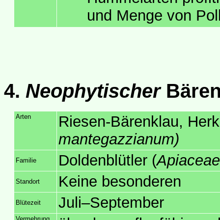
und Menge von Poll
4.
Neophytischer
Bären
Arten
Riesen-Bärenklau, Her
mantegazzianum)
Doldenblütler (
Apiaceae
Familie
Keine besonderen
Standort
Juli–September
Blütezeit
Vermehrung