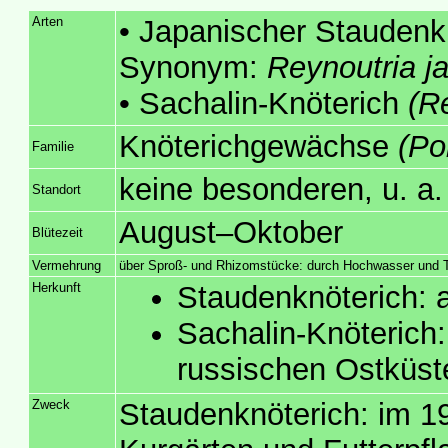
Arten
• Japanischer Staudenkn
Synonym:
Reynoutria j
• Sachalin-Knöterich
(R
Knöterichgewächse
(Po
Familie
keine besonderen, u. a
Standort
August–Oktober
Blütezeit
Vermehrung
über Sproß- und Rhizomstücke: durch Hochwasser und Tr
Herkunft
Staudenknöterich: 
Sachalin-Knöterich: 
russischen Ostküst
Zweck
Staudenknöterich: im 19