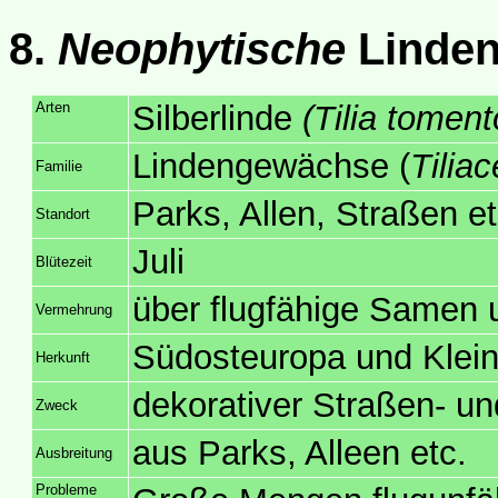
8.
Neophytische
Linde
Arten
Silberlinde
(Tilia tomen
Lindengewächse (
Tilia
Familie
Parks, Allen, Straßen et
Standort
Juli
Blütezeit
über flugfähige Samen 
Vermehrung
Südosteuropa und Kleina
Herkunft
dekorativer Straßen- u
Zweck
aus Parks, Alleen etc.
Ausbreitung
Probleme