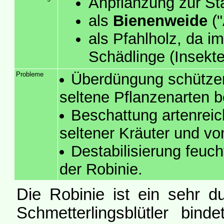
Anpflanzung zur St
als
Bienenweide
("
als Pfahlholz, da i
Schädlinge (Insekte
Probleme
Überdüngung schützen
seltene Pflanzenarten 
Beschattung artenreic
seltener Kräuter und vo
Destabilisierung feuc
der Robinie.
Die Robinie ist ein sehr d
Schmetterlingsblütler binde