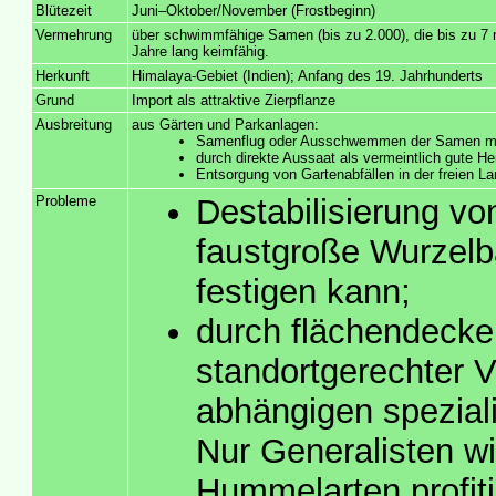
Blütezeit
Juni–Oktober/November (Frostbeginn)
Vermehrung
über schwimmfähige Samen (bis zu 2.000), die bis zu 7 
Jahre lang keimfähig.
Herkunft
Himalaya-Gebiet (Indien); Anfang des 19. Jahrhunderts
Grund
Import als attraktive Zierpflanze
Ausbreitung
aus Gärten und Parkanlagen:
Samenflug oder Ausschwemmen der Samen mi
durch direkte Aussaat als vermeintlich gute He
Entsorgung von Gartenabfällen in der freien La
Probleme
Destabilisierung v
faustgroße Wurzelba
festigen kann;
durch flächendeck
standortgerechter V
abhängigen spezial
Nur Generalisten wi
Hummelarten profitie