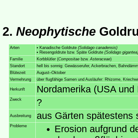
2.
Neophytische
Goldr
Arten
• Kanadische Goldrute
(Solidago canadensis)
• Riesengoldrute bzw. Späte Goldrute
(Solidago gigantea
Familie
Korbblütler (
Compositae
bzw.
Asteraceae
)
Standort
hell bis sonnig: Gewässerufer, Ackerbrachen, Bahndämm
Blütezeit
August–Oktober
Vermehrung
über flugfähige Samen und Ausläufer: Rhizome, Kriechw
Nordamerika (USA und
Herkunft
Zweck
?
aus Gärten spätestens 
Ausbreitung
Probleme
Erosion aufgrund d