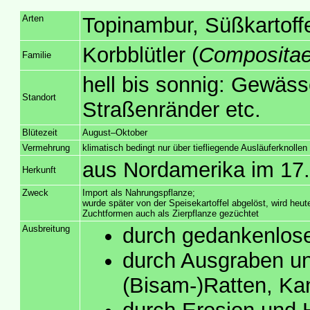
Arten
Topinambur, Süßkartoff
Korbblütler (
Composita
Familie
hell bis sonnig: Gewäs
Standort
Straßenränder etc.
Blütezeit
August–Oktober
Vermehrung
klimatisch bedingt nur über tiefliegende Ausläuferknollen
aus Nordamerika im 17.
Herkunft
Zweck
Import als Nahrungspflanze;
wurde später von der Speisekartoffel abgelöst, wird heu
Zuchtformen auch als Zierpflanze gezüchtet
Ausbreitung
durch gedankenlose
durch Ausgraben un
(Bisam-)Ratten, Ka