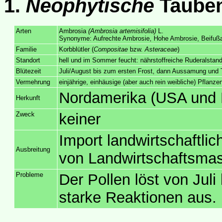
1.
Neophytische
Tauben
Arten
Ambrosia
(Ambrosia artemisifolia)
L.
Synonyme: Aufrechte Ambrosie, Hohe Ambrosie, Beifußam
Familie
Korbblütler (
Compositae
bzw.
Asteraceae
)
Standort
hell und im Sommer feucht: nährstoffreiche Ruderalstand
Blütezeit
Juli/August bis zum ersten Frost, dann Aussamung und 
Vermehrung
einjährige, einhäusige (aber auch rein weibliche) Pflan
Nordamerika (USA und 
Herkunft
Zweck
keiner
Import landwirtschaftlic
Ausbreitung
von Landwirtschaftsmas
Probleme
Der Pollen löst von Juli
starke Reaktionen aus.