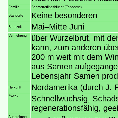
Familie
Schmetterlingsblütler (
Fabaceae
)
Keine besonderen
Standorte
Mai–Mitte Juni
Blütezeit
Vermehrung
über Wurzelbrut, mit de
kann, zum anderen über
200 m weit mit dem Win
aus Samen aufgegangene
Lebensjahr Samen prod
Nordamerika (durch J. 
Herkunft
Zweck
Schnellwüchsig, Schads
regenerationsfähig, gee
Ausbreitung