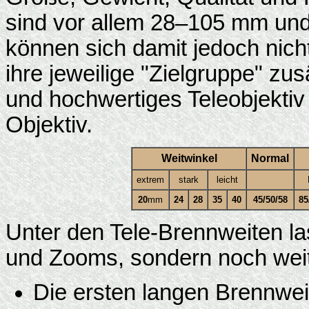
sind vor allem 28–105 mm un
können sich damit jedoch nicht
ihre jeweilige "Zielgruppe" zu
und hochwertiges Teleobjektiv
Objektiv.
Weitwinkel
Normal
extrem
stark
leicht
20
mm
24
28
35
40
45/50/58
85
Unter den Tele-Brennweiten la
und Zooms, sondern noch wei
Die ersten langen Brennwei