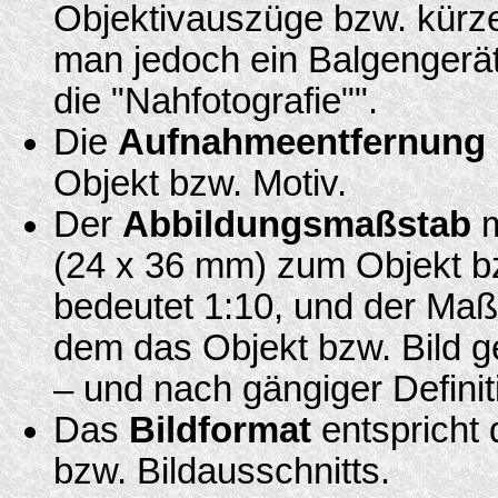
Objektivauszüge bzw. kürz
man jedoch ein Balgengerät
die "Nahfotografie"".
Die
Aufnahmeentfernung
Objekt bzw. Motiv.
Der
Abbildungsmaßstab
m
(24 x 36 mm) zum Objekt bzw
bedeutet 1:10, und der Maßs
dem das Objekt bzw. Bild g
– und nach gängiger Definit
Das
Bildformat
entspricht 
bzw. Bildausschnitts.