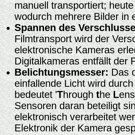
manuell transportiert; heut
wodurch mehrere Bilder in 
Spannen des Verschlusse
Filmtransport wird der Ver
elektronische Kameras erle
Digitalkameras entfällt der F
Belichtungsmesser:
Das d
einfallende Licht wird dur
bedeutet '
T
hrough
t
he
L
ens
Sensoren daran beteiligt s
elektronisch verarbeitet we
Elektronik der Kamera gespe