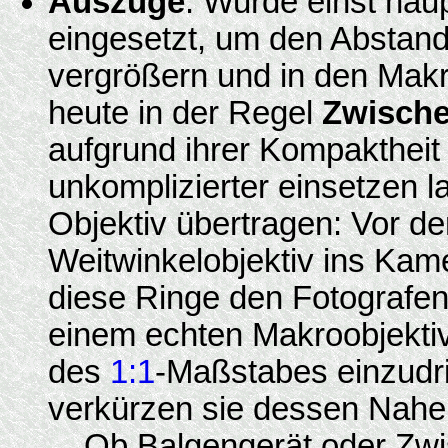
Auszüge
: Wurde einst hau
eingesetzt, um den Abstan
vergrößern und in den Mak
heute in der Regel
Zwische
aufgrund ihrer Kompaktheit 
unkomplizierter einsetzen l
Objektiv übertragen: Vor d
Weitwinkelobjektiv ins Kame
diese Ringe den Fotografen
einem echten Makroobjektiv 
des
1:1
-Maßstabes einzudri
verkürzen sie dessen Nahei
Ob Balgengerät oder Zwi