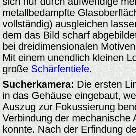
sich nur durch aufwendige meh
metallbedampfte Glasoberfläc
vollständig) ausgleichen lasse
dem das Bild scharf abgebild
bei dreidimensionalen Motiven 
Mit einem unendlich kleinen L
große
Schärfentiefe
.
Sucherkamera:
Die ersten Li
in das Gehäuse eingebaut, wei
Auszug zur Fokussierung benöt
Verbindung der mechanische A
konnte. Nach der Erfindung d