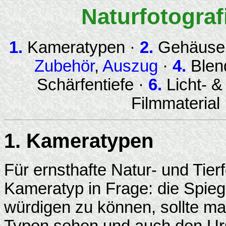
Naturfotograf
1.
Kameratypen ·
2.
Gehäuse
Zubehör
,
Auszug
·
4.
Blend
Schärfentiefe ·
6.
Licht- &
Filmmaterial
1. Kameratypen
Für ernsthafte Natur- und Tier
Kameratyp in Frage: die Spieg
würdigen zu können, sollte ma
Typen sehen und auch den Ur