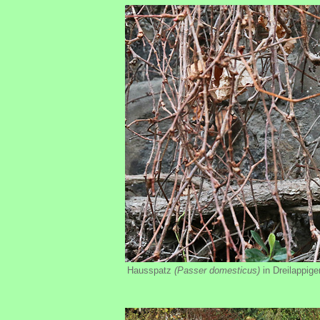
Hausspatz
(Passer domesticus)
in Dreilappig