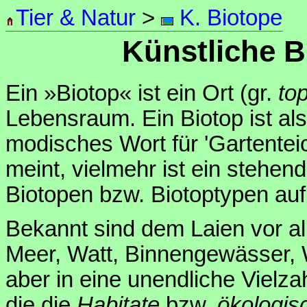
Tier & Natur
>
K. Biotope
Künstliche 
Ein »Biotop« ist ein Ort (gr.
to
Lebensraum. Ein Biotop ist als
modisches Wort für 'Gartentei
meint, vielmehr ist ein stehe
Biotopen bzw. Biotoptypen auf
Bekannt sind dem Laien vor al
Meer, Watt, Binnengewässer, W
aber in eine unendliche Vielzah
die die
Habitate
bzw.
ökologis