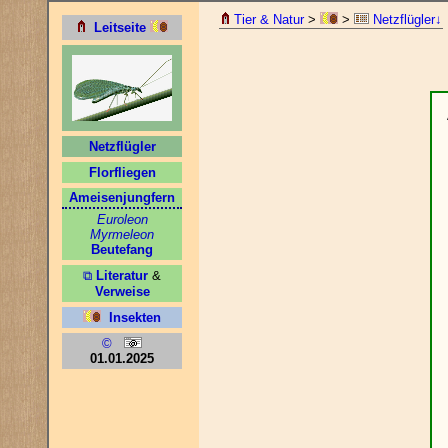
Tier & Natur
>
>
Netzflügler↓