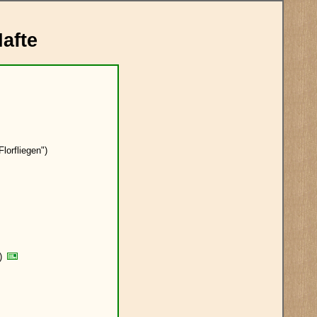
Hafte
lorfliegen")
")