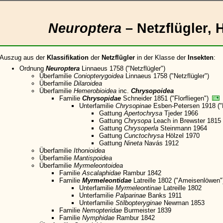
Neuroptera
– Netzflügler, 
Auszug aus der
Klassifikation
der
Netzflügler
in der Klasse der
Insekten
:
Ordnung
Neuroptera
Linnaeus 1758 ("Netzflügler")
Überfamilie
Coniopterygoidea
Linnaeus 1758 ("Netzflügler")
Überfamilie
Dilaroidea
Überfamilie
Hemerobioidea
inc.
Chrysopoidea
Familie
Chrysopidae
Schneider 1851 ("Florfliegen")
Unterfamilie
Chrysopinae
Esben-Petersen 1918 ("F
Gattung
Apertochrysa
Tjeder 1966
Gattung
Chrysopa
Leach in Brewster 1815
Gattung
Chrysoperla
Steinmann 1964
Gattung
Cunctochrysa
Hölzel 1970
Gattung
Nineta
Navás 1912
Überfamilie
Ithonioidea
Überfamilie
Mantispoidea
Überfamilie
Myrmeleontoidea
Familie
Ascalaphidae
Rambur 1842
Familie
Myrmeleontidae
Latreille 1802 ("Ameisenlöwen
Unterfamilie
Myrmeleontinae
Latreille 1802
Unterfamilie
Palparinae
Banks 1911
Unterfamilie
Stilbopteryginae
Newman 1853
Familie
Nemopteridae
Burmeister 1839
Familie
Nymphidae
Rambur 1842