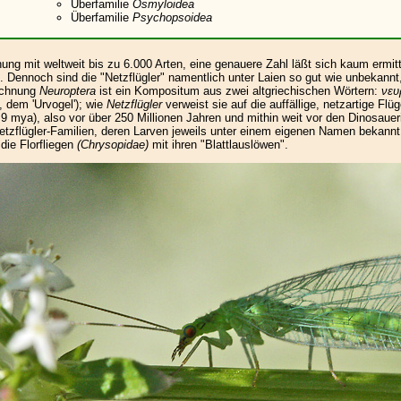
Überfamilie
Osmyloidea
Überfamilie
Psychopsoidea
nung mit weltweit bis zu 6.000 Arten, eine genauere Zahl läßt sich kaum ermi
d. Dennoch sind die "Netzflügler" namentlich unter Laien so gut wie unbekann
eichnung
Neuroptera
ist ein Kompositum aus zwei altgriechischen Wörtern:
νευ
, dem 'Urvogel'); wie
Netzflügler
verweist sie auf die auffällige, netzartige Fl
mya), also vor über 250 Millionen Jahren und mithin weit vor den Dinosaueri
zflügler-Familien, deren Larven jeweils unter einem eigenen Namen bekannt
ie Florfliegen
(Chrysopidae)
mit ihren "Blattlauslöwen".