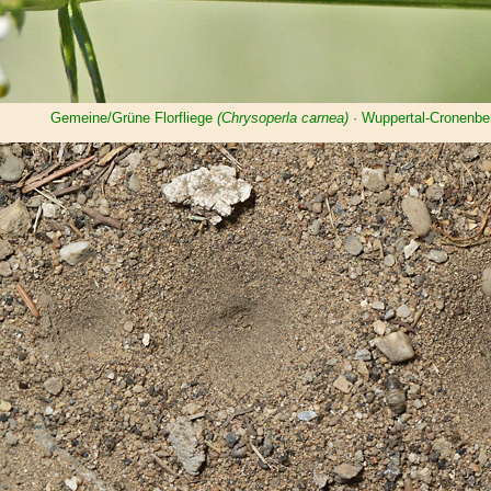
Gemeine/Grüne Florfliege
(Chrysoperla carnea)
· Wuppertal-Cronenbe