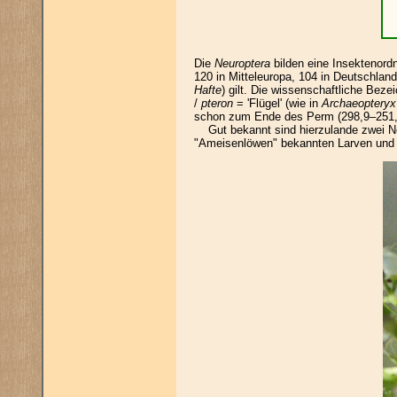
Die
Neuroptera
bilden eine Insektenord
120 in Mitteleuropa, 104 in Deutschlan
Hafte
) gilt. Die wissenschaftliche Bez
/
pteron
= 'Flügel' (wie in
Archaeopteryx
schon zum Ende des Perm (298,9–251,9 
Gut bekannt sind hierzulande zwei Net
"Ameisenlöwen" bekannten Larven und d