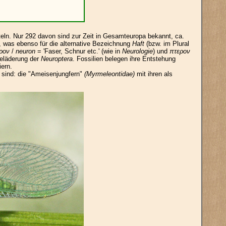
tteln. Nur 292 davon sind zur Zeit in Gesamteuropa bekannt, ca.
t, was ebenso für die alternative Bezeichnung
Haft
(bzw. im Plural
ρον
/
neuron
= 'Faser, Schnur etc.' (wie in
Neurologie
) und
πτερον
ügeläderung der
Neuroptera
. Fossilien belegen ihre Entstehung
ern.
 sind: die "Ameisenjungfern"
(Myrmeleontidae)
mit ihren als