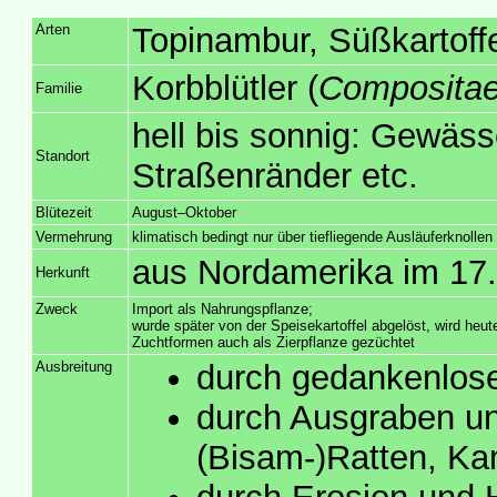
Arten
Topinambur, Süßkartoff
Korbblütler (
Composita
Familie
hell bis sonnig: Gewäs
Standort
Straßenränder etc.
Blütezeit
August–Oktober
Vermehrung
klimatisch bedingt nur über tiefliegende Ausläuferknollen
aus Nordamerika im 17.
Herkunft
Zweck
Import als Nahrungspflanze;
wurde später von der Speisekartoffel abgelöst, wird heu
Zuchtformen auch als Zierpflanze gezüchtet
Ausbreitung
durch gedankenlose
durch Ausgraben un
(Bisam-)Ratten, Ka