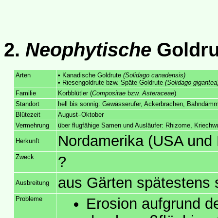
2.
Neophytische
Goldr
Arten
• Kanadische Goldrute
(Solidago canadensis)
• Riesengoldrute bzw. Späte Goldrute
(Solidago gigantea
Familie
Korbblütler (
Compositae
bzw.
Asteraceae
)
Standort
hell bis sonnig: Gewässerufer, Ackerbrachen, Bahndämm
Blütezeit
August–Oktober
Vermehrung
über flugfähige Samen und Ausläufer: Rhizome, Kriechw
Nordamerika (USA und
Herkunft
Zweck
?
aus Gärten spätestens 
Ausbreitung
Probleme
Erosion aufgrund d