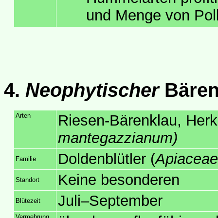
und Menge von Poll
4.
Neophytischer
Bären
Arten
Riesen-Bärenklau, Her
mantegazzianum)
Doldenblütler (
Apiaceae
Familie
Keine besonderen
Standort
Juli–September
Blütezeit
Vermehrung