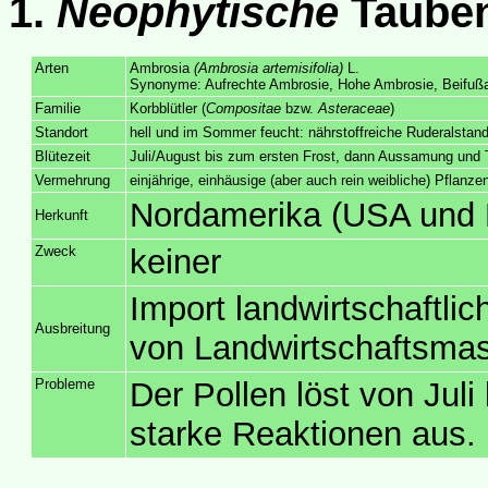
1.
Neophytische
Tauben
Arten
Ambrosia
(Ambrosia artemisifolia)
L.
Synonyme: Aufrechte Ambrosie, Hohe Ambrosie, Beifußam
Familie
Korbblütler (
Compositae
bzw.
Asteraceae
)
Standort
hell und im Sommer feucht: nährstoffreiche Ruderalstand
Blütezeit
Juli/August bis zum ersten Frost, dann Aussamung und 
Vermehrung
einjährige, einhäusige (aber auch rein weibliche) Pflan
Nordamerika (USA und 
Herkunft
Zweck
keiner
Import landwirtschaftlic
Ausbreitung
von Landwirtschaftsmas
Probleme
Der Pollen löst von Juli
starke Reaktionen aus.