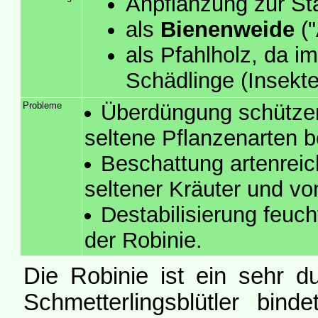
Anpflanzung zur St
als
Bienenweide
("
als Pfahlholz, da i
Schädlinge (Insekte
Probleme
Überdüngung schützen
seltene Pflanzenarten 
Beschattung artenreic
seltener Kräuter und vo
Destabilisierung feuc
der Robinie.
Die Robinie ist ein sehr d
Schmetterlingsblütler binde