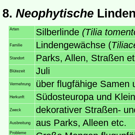
8.
Neophytische
Linde
Arten
Silberlinde
(Tilia tomen
Lindengewächse (
Tilia
Familie
Parks, Allen, Straßen et
Standort
Juli
Blütezeit
über flugfähige Samen 
Vermehrung
Südosteuropa und Kleina
Herkunft
dekorativer Straßen- u
Zweck
aus Parks, Alleen etc.
Ausbreitung
Probleme