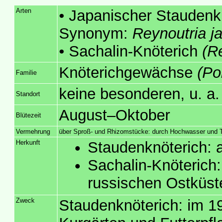
Arten
• Japanischer Staudenkn
Synonym:
Reynoutria j
• Sachalin-Knöterich
(R
Knöterichgewächse
(Po
Familie
keine besonderen, u. a
Standort
August–Oktober
Blütezeit
Vermehrung
über Sproß- und Rhizomstücke: durch Hochwasser und Tr
Herkunft
Staudenknöterich: 
Sachalin-Knöterich: 
russischen Ostküst
Zweck
Staudenknöterich: im 19