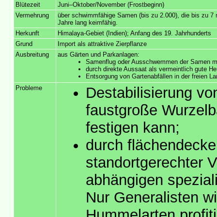
Blütezeit
Juni–Oktober/November (Frostbeginn)
Vermehrung
über schwimmfähige Samen (bis zu 2.000), die bis zu 7 
Jahre lang keimfähig.
Herkunft
Himalaya-Gebiet (Indien); Anfang des 19. Jahrhunderts
Grund
Import als attraktive Zierpflanze
Ausbreitung
aus Gärten und Parkanlagen:
Samenflug oder Ausschwemmen der Samen mi
durch direkte Aussaat als vermeintlich gute He
Entsorgung von Gartenabfällen in der freien La
Probleme
Destabilisierung v
faustgroße Wurzelba
festigen kann;
durch flächendeck
standortgerechter V
abhängigen spezial
Nur Generalisten wi
Hummelarten profitie