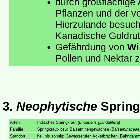
durch großflächige
Pflanzen und der v
Hierzulande besuc
Kanadische Goldrut
Gefährdung von
Wi
Pollen und Nektar zu
3.
Neophytische
Spring
Arten
Indisches Springkraut
(Impatiens glandulifera)
Familie
Springkraut- bzw. Balsaminengewächse
(Balsaminaceae
Standort
hell bis sonnig: Gewässerufer, Ackerbrachen, Bahndämm