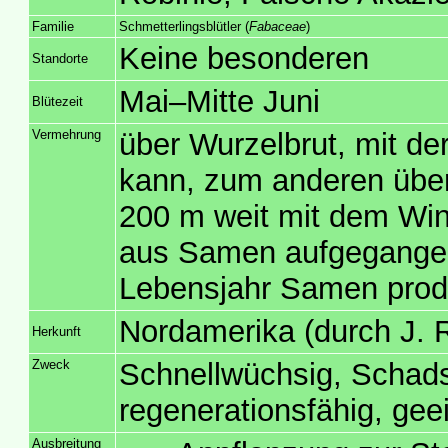
Familie
Schmetterlingsblütler (
Fabaceae
)
Keine besonderen
Standorte
Mai–Mitte Juni
Blütezeit
Vermehrung
über Wurzelbrut, mit de
kann, zum anderen über
200 m weit mit dem Win
aus Samen aufgegangene
Lebensjahr Samen prod
Nordamerika (durch J. 
Herkunft
Zweck
Schnellwüchsig, Schads
regenerationsfähig, gee
Ausbreitung