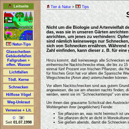
Tier & Natur
>
Tips
Nicht um die Biologie und Artenvielfalt
das, was sie in unseren Gärten anrichte
anrichten, um jenes zu verhindern: Opf
sind nämlich keineswegs nur Schnecken,
sich von Schnecken ernähren. Während si
Zahl einfinden, kann dieser z. B. für ein
Hinzu kommt, daß keineswegs alle Schnecken wild
einheimische Nacktschnecke etwa, die bis zu 
einmal fünf Prozent von frischen Pflanzen; die 
für frisches Grün hat vor allem die Spanische 
Wegschnecke
(Arion ater)
unterscheiden können.
Vor allem Nacktschnecken sind aus gutem Grund na
angewiesen, die sie am ehesten nachts finden; di
werden, wenn sie im "Schneckentempo" von einer
Um ihnen das grausame Schicksal des Austrockne
Wohlergehen ihrer (angeblichen) Feinde:
Sie pflanzen an, was nicht heimisch ist 
Sie pflanzen dicht an dicht in Monokulture
Sie gießen abends, damit die Schnecken in