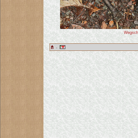
Wegschn
·