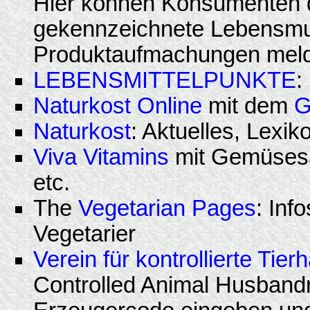
Hier können Konsumenten d
gekennzeichnete Lebensmuit
Produktaufmachungen mel
LEBENSMITTELPUNKTE
:
Naturkost Online
mit dem
G
Naturkost
: Aktuelles, Lexi
Viva Vitamins
mit Gemüsesa
etc.
The
Vegetarian Pages
: Inf
Vegetarier
Verein für kontrollierte Tie
Controlled Animal Husband