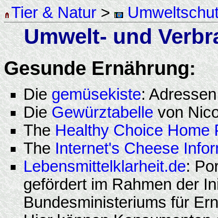
Tier & Natur
>
Umweltschu
Umwelt- und Verbr
Gesunde Ernährung:
Die
gemüsekiste
: Adressen
Die
Gewürztabelle
von Nico
The
Healthy Choice Home
The
Internet's Cheese Info
Lebensmittelklarheit.de
: Po
gefördert im Rahmen der Init
Bundesministeriums für Ern