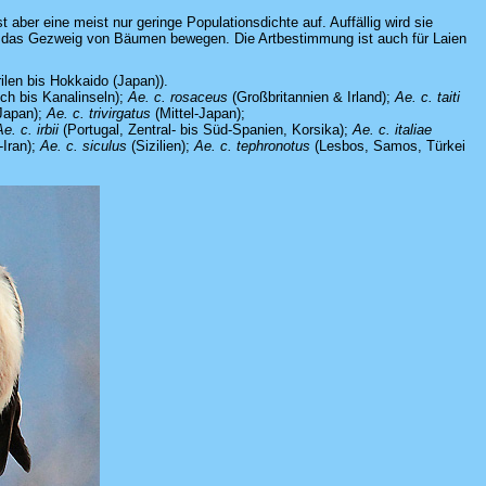
 aber eine meist nur geringe Populationsdichte auf. Auffällig wird sie
nd das Gezweig von Bäumen bewegen. Die Artbestimmung ist auch für Laien
ilen bis Hokkaido (Japan)).
ch bis Kanalinseln);
Ae. c. rosaceus
(Großbritannien & Irland);
Ae. c. taiti
Japan);
Ae. c. trivirgatus
(Mittel-Japan);
e. c. irbii
(Portugal, Zentral- bis Süd-Spanien, Korsika);
Ae. c. italiae
-Iran);
Ae. c. siculus
(Sizilien);
Ae. c. tephronotus
(Lesbos, Samos, Türkei