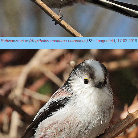
Schwanzmeise
(Aegithalos caudatus europaeus)
· Langenfeld, 17.02.2019