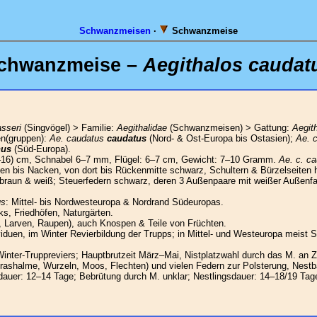
Schwanzmeisen
·
Schwanzmeise
chwanzmeise –
Aegithalos caudat
sseri
(Singvögel) > Familie:
Aegithalidae
(Schwanzmeisen) > Gattung:
Aegit
n(gruppen):
Ae. caudatus
caudatus
(Nord- & Ost-Europa bis Ostasien);
Ae. 
nus
(Süd-Europa).
–16) cm, Schnabel 6–7 mm, Flügel: 6–7 cm, Gewicht: 7–10 Gramm.
Ae. c. c
gen bis Nacken, von dort bis Rückenmitte schwarz, Schultern & Bürzelseiten h
raun & weiß; Steuerfedern schwarz, deren 3 Außenpaare mit weißer Außenf
us
: Mittel- bis Nordwesteuropa & Nordrand Südeuropas.
ks, Friedhöfen, Naturgärten.
, Larven, Raupen), auch Knospen & Teile von Früchten.
iduen, im Winter Revierbildung der Trupps; in Mittel- und Westeuropa meist S
Winter-Truppreviers; Hauptbrutzeit März–Mai, Nistplatzwahl durch das M. an Z
 Grashalme, Wurzeln, Moos, Flechten) und vielen Federn zur Polsterung, Nest
rutdauer: 12–14 Tage; Bebrütung durch M. unklar; Nestlingsdauer: 14–18/19 Tag