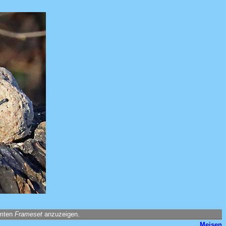
amten
Frameset
anzuzeigen.
Meisen