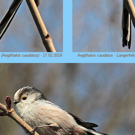
e
(Aegithalos caudatus)
· 17.02.2019
Aegithalos caudatus
· Langenfel