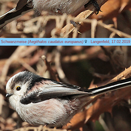
Schwanzmeise
(Aegithalos caudatus europaeus)
· Langenfeld, 17.02.2019