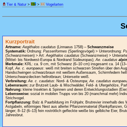
Tier & Natur
>
>
Vogelarten
S
Kurzportrait
Artname:
Aegithalos caudatus
(Linnaeus 1758) –
Schwanzmeise
Systematik:
Ordnung:
Passeriformes
(Sperlingsvögel) > Unterordnung:
Pa
(Schwanzmeisen) > Art:
Aegithalos caudatus
(Schwanzmeise) > Unterarte
(Mittel- bis Nordwest-Europa & Nordrand Südeuropas);
Ae. caudatus
alpi
Merkmale:
KRL: ca. 9 cm, mit Schwanz (6–10 cm) insgesamt ca. 14 (13
Kopf,
Ae. c. europaeus
: weiß mit breiten schwarzen Streifen über den Au
Handschwingen schwarzbraun mit weißem Außensaum, Schirmfedern hellb
Unterschwanzdecken hellrotbraun; Unterseite weiß.
Verbreitung:
Ae. c. caudatus
: Nord- & Osteuropa;
Ae. caudatus europae
Lebensraum:
zur Brutzeit Laub- & Mischwälder, Feld- & Ufergehölze, Par
Nahrung:
kleine Insekten & Spinnen und deren Entwicklungsstadien (Eier
Lebensweise:
sozial in mobilen Trupps von bis 20 (manchmal mehr) Indiv
Strichvogel.
Fortpflanzung:
Balz & Paarbildung im Frühjahr, Brutrevier innerhalb des 
Astgabeln, eiförmiges Nest aus allerlei Pflanzenmaterial (Rankpflanzen,
länger; 8–12 (6–13) fein roströtlich gefleckte weiße bis gelbliche Eier, B
Jahresbrut.