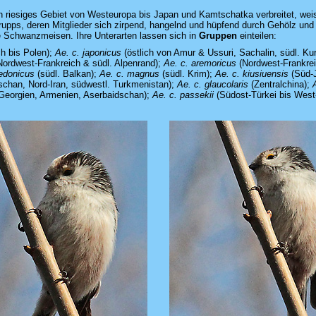
in riesiges Gebiet von Westeuropa bis Japan und Kamtschatka verbreitet, weist
Trupps, deren Mitglieder sich zirpend, hangelnd und hüpfend durch Gehölz u
ie Schwanzmeisen. Ihre Unterarten lassen sich in
Gruppen
einteilen:
h bis Polen);
Ae. c. japonicus
(östlich von Amur & Ussuri, Sachalin, südl. Kur
 Nordwest-Frankreich & südl. Alpenrand);
Ae. c. aremoricus
(Nordwest-Frankrei
edonicus
(südl. Balkan);
Ae. c. magnus
(südl. Krim);
Ae. c. kiusiuensis
(Süd-
schan, Nord-Iran, südwestl. Turkmenistan);
Ae. c. glaucolaris
(Zentralchina);
A
Georgien, Armenien, Aserbaidschan);
Ae. c. passekii
(Südost-Türkei bis West