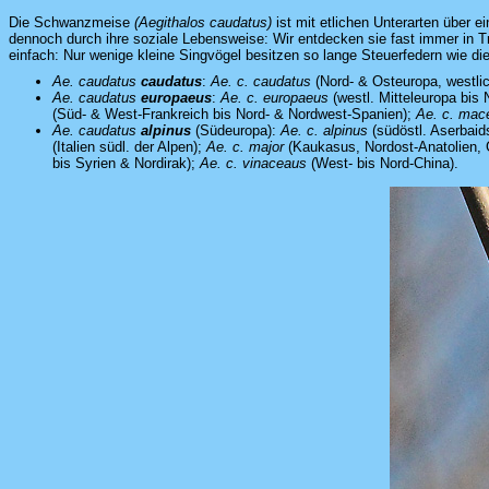
Die Schwanzmeise
(Aegithalos caudatus)
ist mit etlichen Unterarten über e
dennoch durch ihre soziale Lebensweise: Wir entdecken sie fast immer in 
einfach: Nur wenige kleine Singvögel besitzen so lange Steuerfedern wie d
Ae. caudatus
caudatus
:
Ae. c. caudatus
(Nord- & Osteuropa, westlic
Ae. caudatus
europaeus
:
Ae. c. europaeus
(westl. Mitteleuropa bis
(Süd- & West-Frankreich bis Nord- & Nordwest-Spanien);
Ae. c. mac
Ae. caudatus
alpinus
(Südeuropa):
Ae. c. alpinus
(südöstl. Aserbaid
(Italien südl. der Alpen);
Ae. c. major
(Kaukasus, Nordost-Anatolien, 
bis Syrien & Nordirak);
Ae. c. vinaceaus
(West- bis Nord-China).