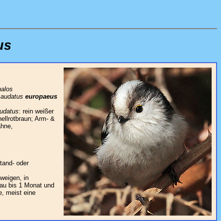
us
halos
caudatus
europaeus
audatus
: rein weißer
ellrotbraun; Arm- &
ahne,
tand- oder
weigen, in
bau bis 1 Monat und
e, meist eine