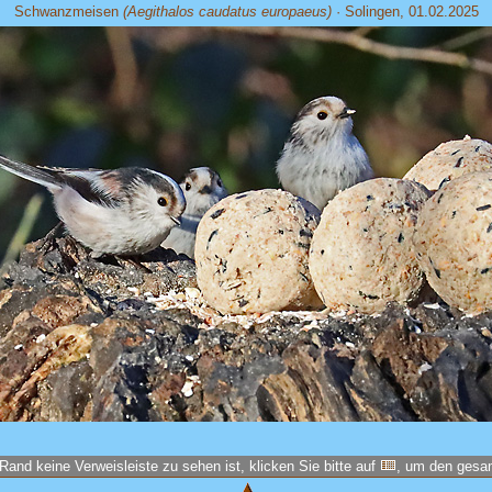
Schwanzmeisen
(Aegithalos caudatus europaeus)
· Solingen, 01.02.2025
Rand keine Verweisleiste zu sehen ist, klicken Sie bitte auf
, um den ges