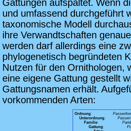
Gattungen aufspaltet. Wenn d
und umfassend durchgeführt 
taxonomische Modell durchaus
ihre Verwandtschaften genauer 
werden darf allerdings eine z
phylogenetisch begründeten Kl
Nutzen für den Ornithologen, 
eine eigene Gattung gestellt w
Gattungsnamen erhält. Aufgefü
vorkommenden Arten:
Ordnung
:
Passerifo
Unterordnung
:
Passeri
Familie
:
Pari
Gattung
:
Po