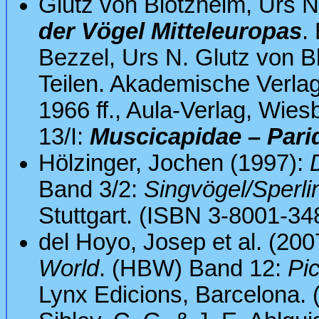
Glutz von Blotzheim, Urs No
der Vögel Mitteleuropas
.
Bezzel, Urs N. Glutz von Bl
Teilen. Akademische Verlag
1966 ff., Aula-Verlag, Wies
13/I:
Muscicapidae – Pari
Hölzinger, Jochen (1997):
Band 3/2:
Singvögel/Sperli
Stuttgart. (ISBN 3-8001-34
del Hoyo, Josep et al. (200
World
. (HBW) Band 12:
Pi
Lynx Edicions, Barcelona.