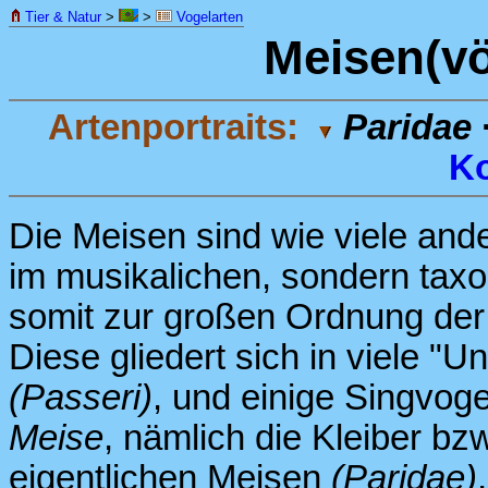
Tier & Natur
>
>
Vogelarten
Meisen(vö
Artenportraits:
Paridae
Ko
Die Meisen sind wie viele ande
im musikalichen, sondern tax
somit zur großen Ordnung der
Diese gliedert sich in viele "U
(Passeri)
, und einige Singvog
Meise
, nämlich die Kleiber b
eigentlichen Meisen
(Paridae)