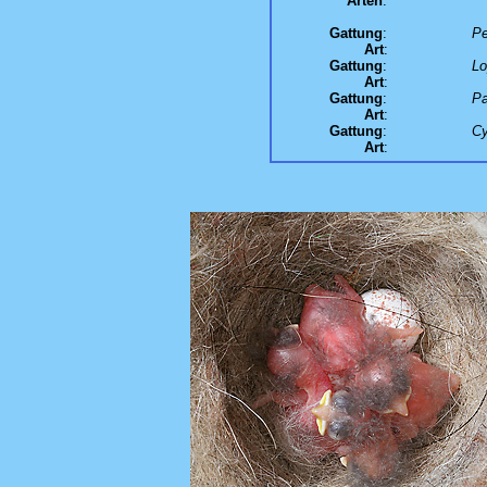
Arten
:
Gattung
:
Pe
Art
:
Gattung
:
Lo
Art
:
Gattung
:
Pa
Art
:
Gattung
:
Cy
Art
: