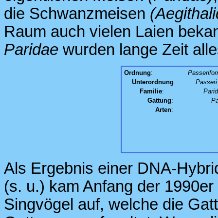
die Schwanzmeisen
(Aegithal
Raum auch vielen Laien bekan
Paridae
wurden lange Zeit all
Ordnung
:
Passerifo
Unterordnung
:
Passeri
Familie
:
Pari
Gattung
:
Pa
Arten
:
Als Ergebnis einer DNA-Hybrid
(s. u.) kam Anfang der 1990er 
Singvögel auf, welche die Ga