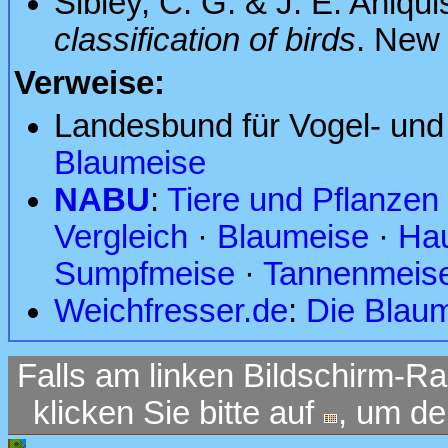
Sibley, C. G. & J. E. Ahlqui
classification of birds
. New
Verweise:
Landesbund für Vogel- und
Blaumeise
NABU
:
Tiere und Pflanzen
Vergleich
·
Blaumeise
·
Ha
Sumpfmeise
·
Tannenmeis
Weichfresser.de
:
Die Blau
Falls am linken Bildschirm-Ra
klicken Sie bitte auf
, um d