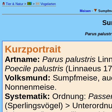
Tier & Natur
>
>
Vogelarten
Meisen
·
Sumpfme
Su
Parus palustr
Kurzportrait
Artname:
Parus palustris
Linn
Poecile palustris
(Linnaeus 17
Volksmund:
Sumpfmeise, au
Nonnenmeise.
Systematik:
Ordnung:
Passe
(Sperlingsvögel) > Unterordn