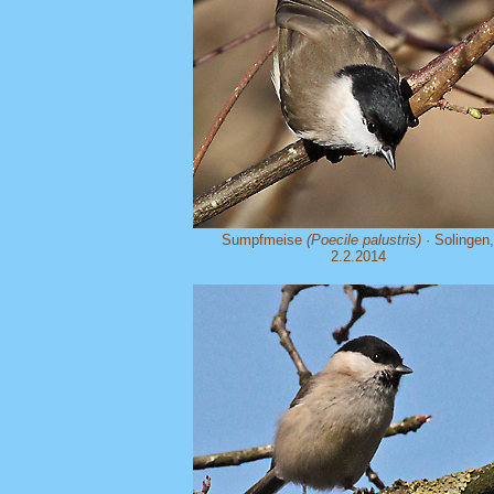
Sumpfmeise
(Poecile palustris)
· Solingen,
2.2.2014