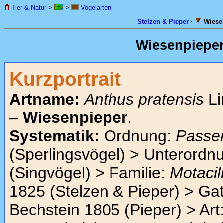
Tier & Natur
>
>
Vogelarten
Stelzen & Pieper
·
Wiesen
Wiesenpiepe
Kurzportrait
Artname:
Anthus pratensis
Li
–
Wiesenpieper
.
Systematik:
Ordnung:
Passe
(Sperlingsvögel) > Unterordn
(Singvögel) > Familie:
Motacil
1825 (Stelzen & Pieper) > Ga
Bechstein 1805 (Pieper) > Art