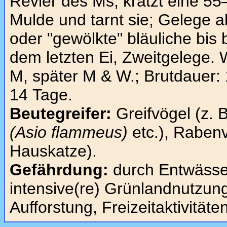
Revier des Ms, kratzt eine 5
Mulde und tarnt sie; Gelege ab
oder "gewölkte" bläuliche bis 
dem letzten Ei, Zweitgelege. 
M, später M & W.; Brutdauer:
14 Tage.
Beutegreifer:
Greifvögel (z. 
(Asio flammeus)
etc.), Raben
Hauskatze).
Gefährdung:
durch Entwässe
intensive(re) Grünlandnutzun
Aufforstung, Freizeitaktivitäten