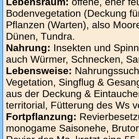
Lebensraum:
offene, eher fe
Bodenvegetation (Deckung fü
Pflanzen (Warten), also Moor
Dünen, Tundra.
Nahrung:
Insekten und Spinne
auch Würmer, Schnecken, Sa
Lebensweise:
Nahrungssuche
Vegetation, Singflug & Gesang
aus der Deckung & Eintauchen 
territorial, Fütterung des Ws 
Fortpflanzung:
Revierbesetz
monogame Saisonehe, Brutorts