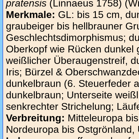
pratensis
(Linnaeus 1758) (Wi
Merkmale:
GL: bis 15 cm, dun
graubeiger bis hellbrauner Gr
Geschlechtsdimorphismus; dun
Oberkopf wie Rücken dunkel g
weißlicher Überaugenstreif, d
Iris; Bürzel & Oberschwanzde
dunkelbraun (6. Steuerfeder 
dunkelbraun; Unterseite weißl
senkrechter Strichelung; Läufe
Verbreitung:
Mitteleuropa bis
Nordeuropa bis Ostgrönland,