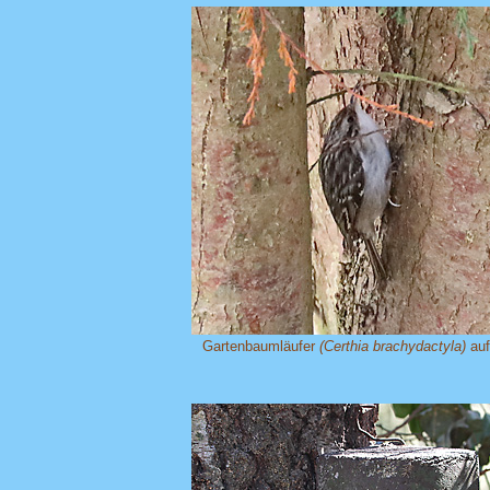
Gartenbaumläufer
(Certhia brachydactyla)
auf 