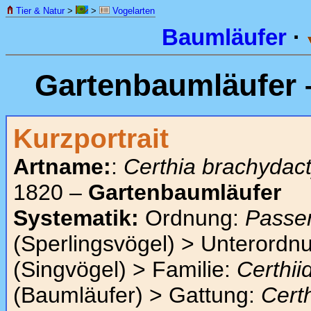
Tier & Natur
>
>
Vogelarten
Baumläufer
·
Gartenbaumläufer
Kurzportrait
Artname:
:
Certhia brachydact
1820 –
Gartenbaumläufer
Systematik:
Ordnung:
Passe
(Sperlingsvögel) > Unterordn
(Singvögel) > Familie:
Certhii
(Baumläufer) > Gattung:
Cert