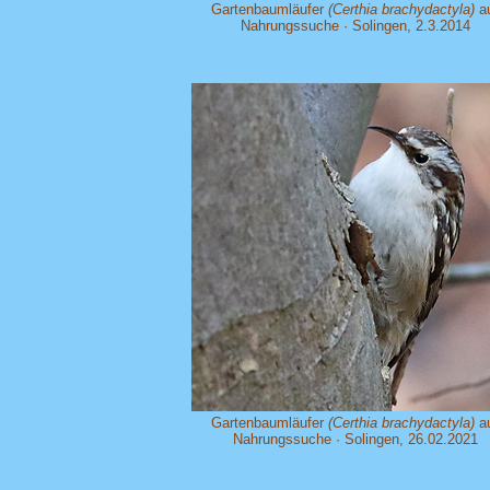
Gartenbaumläufer
(Certhia brachydactyla)
a
Nahrungssuche · Solingen, 2.3.2014
Gartenbaumläufer
(Certhia brachydactyla)
a
Nahrungssuche · Solingen, 26.02.2021