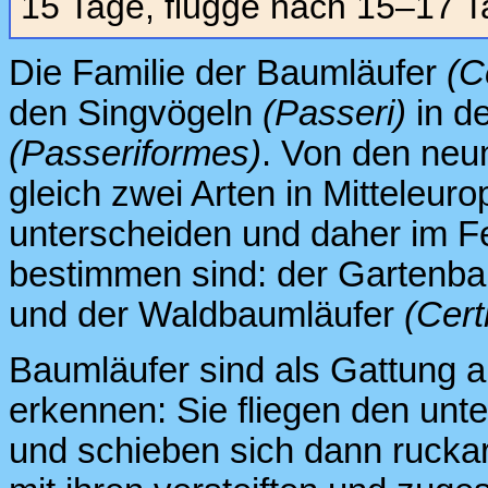
15 Tage, flügge nach 15–17 T
Die Familie der Baumläufer
(C
den Singvögeln
(Passeri)
in d
(Passeriformes)
. Von den neu
gleich zwei Arten in Mitteleur
unterscheiden und daher im F
bestimmen sind: der Gartenb
und der Waldbaumläufer
(Cert
Baumläufer sind als Gattung 
erkennen: Sie fliegen den un
und schieben sich dann ruckar