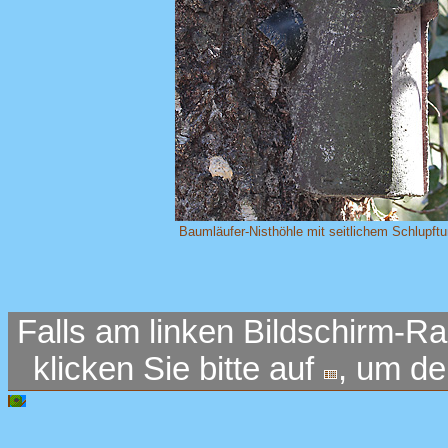
Baumläufer-Nisthöhle mit seitlichem Schlupftu
Falls am linken Bildschirm-Ra
klicken Sie bitte auf
, um d