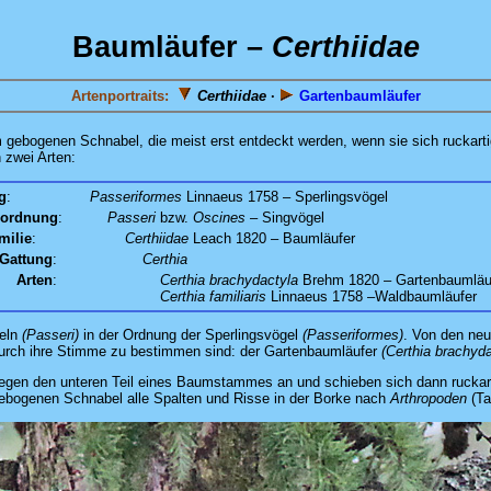
Baumläufer –
Certhiidae
Artenportraits:
Certhiidae
·
Gartenbaumläufer
em gebogenen Schnabel, die meist erst entdeckt werden, wenn sie sich rucka
 zwei Arten:
g
:
Passeriformes
Linnaeus 1758 – Sperlingsvögel
rordnung
:
Passeri
bzw.
Oscines
– Singvögel
milie
:
Certhiidae
Leach 1820 – Baumläufer
Gattung
:
Certhia
Arten
:
Certhia brachydactyla
Brehm 1820 – Gartenbaumläu
Certhia familiaris
Linnaeus 1758 –Waldbaumläufer
geln
(Passeri)
in der Ordnung der Sperlingsvögel
(Passeriformes)
. Von den ne
durch ihre Stimme zu bestimmen sind: der Gartenbaumläufer
(Certhia brachyda
egen den unteren Teil eines Baumstammes an und schieben sich dann ruckartig
ebogenen Schnabel alle Spalten und Risse in der Borke nach
Arthropoden
(Ta