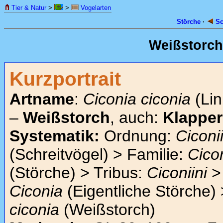
Tier & Natur
>
>
Vogelarten
Störche
·
Sc
Weißstorc
Kurzportrait
Artname
:
Ciconia ciconia
(Lin
–
Weißstorch
, auch:
Klapper
Systematik:
Ordnung:
Ciconi
(Schreitvögel) > Familie:
Cico
(Störche) > Tribus:
Ciconiini
>
Ciconia
(Eigentliche Störche) 
ciconia
(Weißstorch)