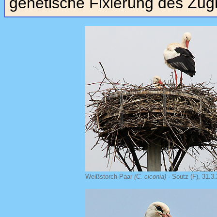
genetische Fixierung des Zug
Weißstorch-Paar
(C. ciconia)
· Soutz (F), 31.3