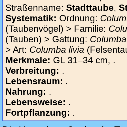
Straßenname:
Stadttaube
,
S
Systematik:
Ordnung:
Colum
(Taubenvögel) > Familie:
Col
(Tauben) > Gattung:
Columba
> Art:
Columba livia
(Felsenta
Merkmale:
GL 31–34 cm, .
Verbreitung:
.
Lebensraum:
.
Nahrung:
.
Lebensweise:
.
Fortpflanzung:
.