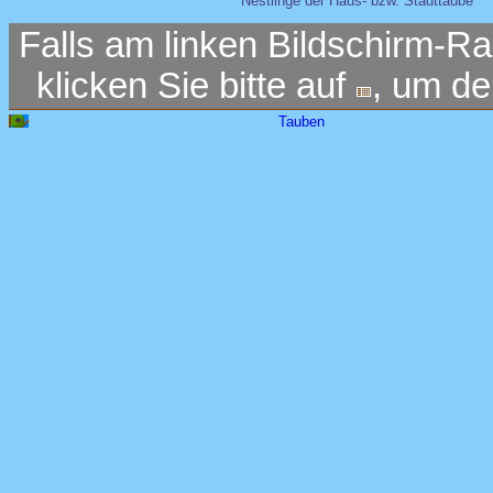
Nestlinge der Haus- bzw. Stadttaube
Falls am linken Bildschirm-Ra
klicken Sie bitte auf
, um d
Tauben