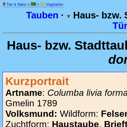
Tier & Natur
>
>
Vogelarten
Tauben
·
Haus- bzw. 
Tür
Haus- bzw. Stadtta
do
Kurzportrait
Artname
:
Columba livia form
Gmelin 1789
Volksmund:
Wildform:
Felse
Zuchtform:
Haustaube
,
Brief