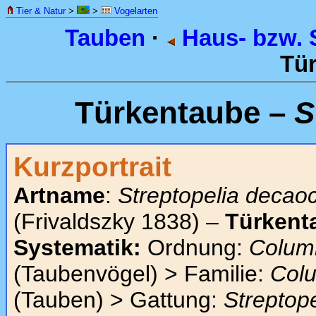
Tier & Natur
>
>
Vogelarten
Tauben
·
Haus- bzw. 
Tür
Türkentaube –
S
Kurzportrait
Artname
:
Streptopelia decao
(Frivaldszky 1838) –
Türkent
Systematik:
Ordnung:
Colum
(Taubenvögel) > Familie:
Col
(Tauben) > Gattung:
Streptope