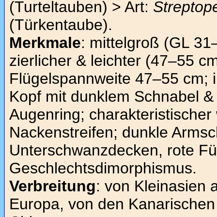
(Turteltauben) > Art:
Streptop
(Türkentaube).
Merkmale
: mittelgroß (GL 31
zierlicher & leichter (47–55 c
Flügelspannweite 47–55 cm; in
Kopf mit dunklem Schnabel &
Augenring; charakteristische
Nackenstreifen; dunkle Arms
Unterschwanzdecken, rote F
Geschlechtsdimorphismus.
Verbreitung
: von Kleinasien 
Europa, von den Kanarischen 