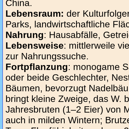
China.
Lebensraum:
der Kulturfolge
Parks, landwirtschaftliche Flä
Nahrung
: Hausabfälle, Getr
Lebensweise
: mittlerweile 
zur Nahrungssuche.
Fortpflanzung
: monogame Sa
oder beide Geschlechter, Nes
Bäumen, bevorzugt Nadelbäu
bringt kleine Zweige, das W. 
Jahresbruten (1–2 Eier) von M
auch in milden Wintern; Brutz