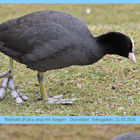
Bleßralle
(Fulica atra)
mit Jungem · Düsseldorf, Volksgarten, 21.03.2018