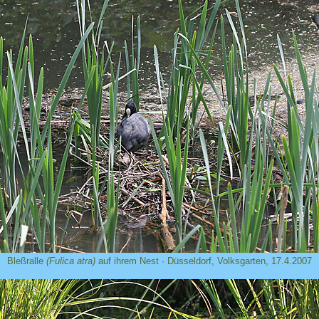
Bleßralle
(Fulica atra)
auf ihrem Nest · Düsseldorf, Volksgarten, 17.4.2007