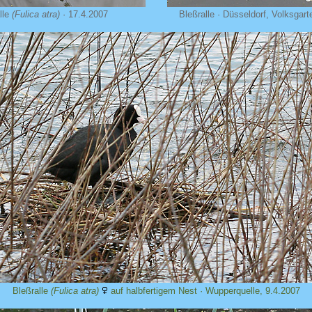
lle
(Fulica atra)
· 17.4.2007
Bleßralle · Düsseldorf, Volksgart
Bleßralle
(Fulica atra)
auf halbfertigem Nest · Wupperquelle, 9.4.2007