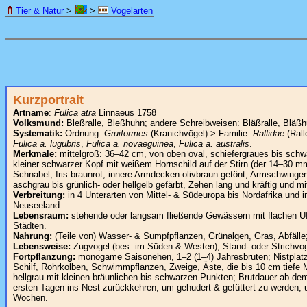
Tier & Natur
>
>
Vogelarten
Kurzportrait
Artname
:
Fulica atra
Linnaeus 1758
Volksmund:
Bleßralle, Bleßhuhn; andere Schreibweisen: Bläßralle, Bläßh
Systematik:
Ordnung:
Gruiformes
(Kranichvögel) > Familie:
Rallidae
(Rall
Fulica a. lugubris
,
Fulica a. novaeguinea
,
Fulica a. australis
.
Merkmale:
mittelgroß: 36–42 cm, von oben oval, schiefergraues bis schwa
kleiner schwarzer Kopf mit weißem Hornschild auf der Stirn (der 14–30
Schnabel, Iris braunrot; innere Armdecken olivbraun getönt, Armschwing
aschgrau bis grünlich- oder hellgelb gefärbt, Zehen lang und kräftig un
Verbreitung:
in 4 Unterarten von Mittel- & Südeuropa bis Nordafrika und 
Neuseeland.
Lebensraum:
stehende oder langsam fließende Gewässern mit flachen Ufer
Städten.
Nahrung:
(Teile von) Wasser- & Sumpfpflanzen, Grünalgen, Gras, Abfälle
Lebensweise:
Zugvogel (bes. im Süden & Westen), Stand- oder Strichvog
Fortpflanzung:
monogame Saisonehen, 1–2 (1–4) Jahresbruten; Nistplatz
Schilf, Rohrkolben, Schwimmpflanzen, Zweige, Äste, die bis 10 cm tiefe M
hellgrau mit kleinen bräunlichen bis schwarzen Punkten; Brutdauer ab dem
ersten Tagen ins Nest zurückkehren, um gehudert & gefüttert zu werden, u
Wochen.