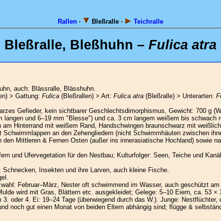
Rallen
·
Bleßralle ·
Teichralle
Bleßralle, Bleßhuhn –
Fulica atra
uhn, auch: Blässralle, Blässhuhn.
en) > Gattung:
Fulica
(Bleßrallen) > Art:
Fulica atra
(Bleßralle) > Unterarten:
F
rzes Gefieder, kein sichtbarer Geschlechtsdimorphismus, Gewicht: 700 g (W.
 mm langen und 6–19 mm "Blesse") und ca. 3 cm langem weißem bis schwach 
en am Hinterrand mit weißem Rand, Handschwingen braunschwarz mit weißlich
d mit Schwimmlappen an den Zehengliedern (nicht Schwimmhäuten zwischen ihn
in den Mittleren & Fernen Osten (außer ins innerasiatische Hochland) sowie na
n und Ufervegetation für den Nestbau; Kulturfolger: Seen, Teiche und Kanäl
; Schnecken, Insekten und ihre Larven, auch kleine Fische.
el.
wahl: Februar–März, Nester oft schwimmend im Wasser, auch geschützt am U
ulde wird mit Gras, Blättern etc. ausgekleidet; Gelege: 5–10 Eiern, ca. 53 ×
 3. oder 4. Ei: 19–24 Tage (überwiegend durch das W.). Junge: Nestflüchter, d
nd noch gut einen Monat von beiden Eltern abhängig sind; flügge & selbständ