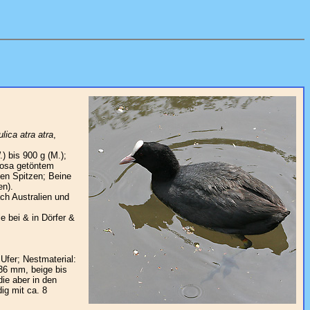
ulica atra atra
,
) bis 900 g (M.);
rosa getöntem
en Spitzen; Beine
en).
ch Australien und
e bei & in Dörfer &
fer; Nestmaterial:
 36 mm, beige bis
ie aber in den
ig mit ca. 8