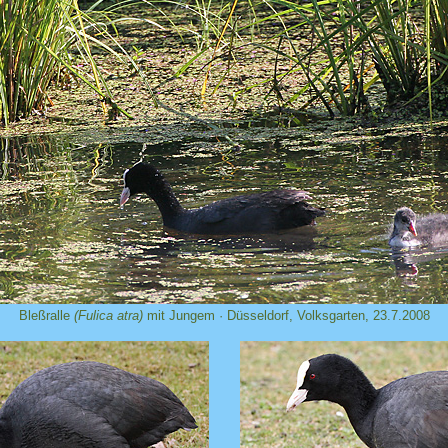
Bleßralle
(Fulica atra)
mit Jungem · Düsseldorf, Volksgarten, 23.7.2008