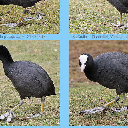
lle
(Fulica atra)
· 21.03.2018
Bleßralle · Düsseldorf, Volksgart