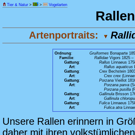
Tier & Natur
>
>
Vogelarten
Ralle
Artenportraits:
Ralli
Ordnung
:
Gruiformes
Bonaparte 185
Familie
:
Rallidae
Vigors 1825 – 
Gattung
:
Rallus
Linnaeus 1758
Art
:
Rallus aquaticus
L
Gattung
:
Crex
Bechstein 1803
Art
:
Crex crex
(Linnae
Gattung
:
Porzana
Vieillot 18
Art
:
Porzana parva
(Sc
Porzana pusilla
(P
Gattung
:
Gallinula
Brisson 176
Art
:
Gallinula chlorop
Gattung
:
Fulica
Linnaeus 1758
Art
:
Fulica atra
Linnae
Unsere Rallen erinnern in G
daher mit ihren volkstümlich