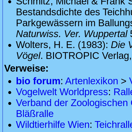
Schmitz, Michael & Frank 
Bestandsdichte des Teich
Parkgewässern im Ballung
Naturwiss. Ver. Wuppertal
5
Wolters, H. E. (1983):
Die 
Vögel
. BIOTROPIC Verlag
Verweise:
bio forum
:
Artenlexikon
>
Vogelwelt Worldpress
:
Rall
Verband der Zoologischen G
Bläßralle
Wildtierhilfe Wien
:
Teichrall