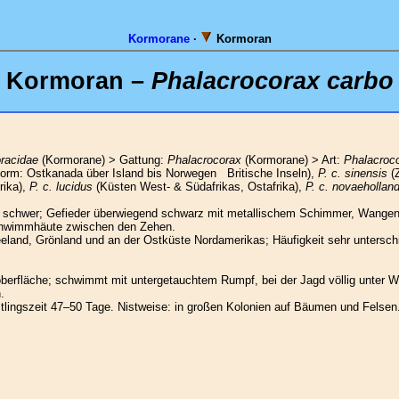
Kormorane
·
Kormoran
Kormoran –
Phalacrocorax carbo
racidae
(Kormorane) > Gattung:
Phalacrocorax
(Kormorane) > Art:
Phalacroc
orm: Ostkanada über Island bis Norwegen Britische Inseln),
P. c. sinensis
(Z
rika),
P. c. lucidus
(Küsten West- & Südafrikas, Ostafrika),
P. c. novaehollan
 schwer; Gefieder überwiegend schwarz mit metallischem Schimmer, Wangen
Schwimmhäute zwischen den Zehen.
eeland, Grönland und an der Ostküste Nordamerikas; Häufigkeit sehr unterschi
roberfläche; schwimmt mit untergetauchtem Rumpf, bei der Jagd völlig unter W
.
stlingszeit 47–50 Tage. Nistweise: in großen Kolonien auf Bäumen und Felsen