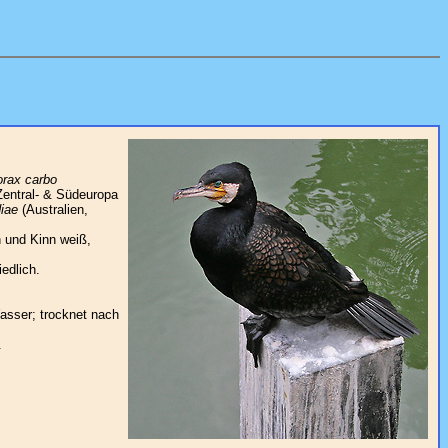
orax carbo
entral- & Südeuropa
diae
(Australien,
 und Kinn weiß,
edlich.
asser; trocknet nach
.