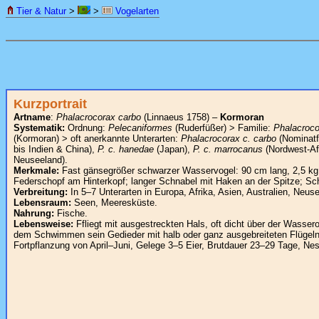
Tier & Natur
>
>
Vogelarten
Kurzportrait
Artname
:
Phalacrocorax carbo
(Linnaeus 1758) –
Kormoran
Systematik:
Ordnung:
Pelecaniformes
(Ruderfüßer) > Familie:
Phalacroco
(Kormoran) > oft anerkannte Unterarten:
Phalacrocorax c. carbo
(Nominatf
bis Indien & China),
P. c. hanedae
(Japan),
P. c. marrocanus
(Nordwest-Af
Neuseeland).
Merkmale:
Fast gänsegrößer schwarzer Wasservogel: 90 cm lang, 2,5 kg
Federschopf am Hinterkopf; langer Schnabel mit Haken an der Spitze; 
Verbreitung:
In 5–7 Unterarten in Europa, Afrika, Asien, Australien, Neus
Lebensraum:
Seen, Meeresküste.
Nahrung:
Fische.
Lebensweise:
Ffliegt mit ausgestreckten Hals, oft dicht über der Wasse
dem Schwimmen sein Gedieder mit halb oder ganz ausgebreiteten Flügeln
Fortpflanzung von April–Juni, Gelege 3–5 Eier, Brutdauer 23–29 Tage, Ne