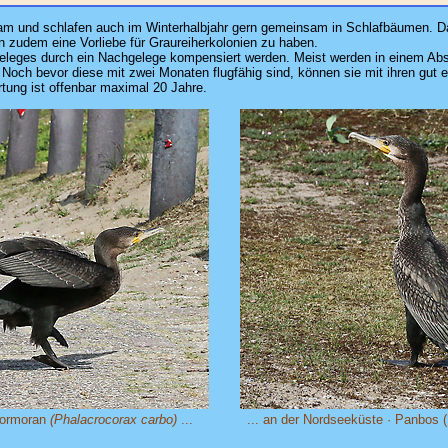
insam und schlafen auch im Winterhalbjahr gern gemeinsam in Schlafbäumen. 
 zudem eine Vorliebe für Graureiherkolonien zu haben.
eleges durch ein Nachgelege kompensiert werden. Meist werden in einem Abst
Noch bevor diese mit zwei Monaten flugfähig sind, können sie mit ihren gut
rtung ist offenbar maximal 20 Jahre.
Kormoran
(Phalacrocorax carbo)
...
... an der Nordseeküste · Panbos 