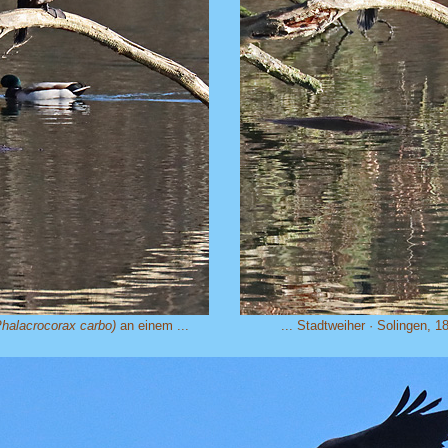
Phalacrocorax carbo)
an einem ...
... Stadtweiher · Solingen, 1