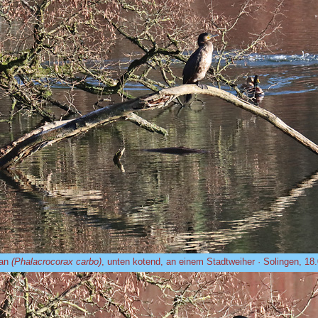
ran
(Phalacrocorax carbo)
, unten kotend, an einem Stadtweiher · Solingen, 18