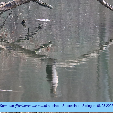
Kormoran
(Phalacrocorax carbo)
an einem Stadtweiher · Solingen, 06.03.202