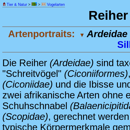
Tier & Natur
>
>
Vogelarten
Reiher
Artenportraits:
Ardeidae
Sil
Die Reiher
(Ardeidae)
sind tax
"Schreitvögel"
(Ciconiiformes)
(Ciconiidae)
und die Ibisse und
zwei afrikanische Arten ohne 
Schuhschnabel
(Balaenicipiti
(Scopidae)
, gerechnet werden.
typische Körpermerkmale geme