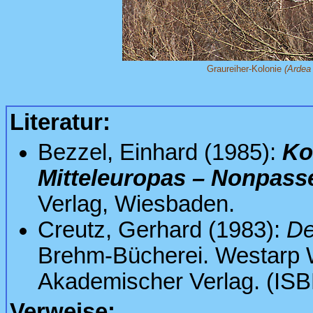
Graureiher-Kolonie
(Ardea 
Literatur:
Bezzel, Einhard (1985):
Ko
Mitteleuropas – Nonpass
Verlag, Wiesbaden.
Creutz, Gerhard (1983):
De
Brehm-Bücherei. Westarp 
Akademischer Verlag. (IS
Verweise: