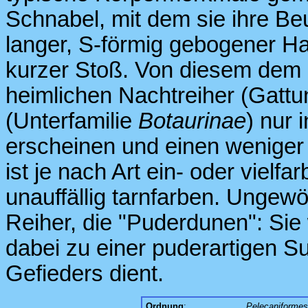
Schnabel, mit dem sie ihre Be
langer, S-förmig gebogener Hal
kurzer Stoß. Von diesem dem L
heimlichen Nachtreiher (Gatt
(Unterfamilie
Botaurinae
) nur 
erscheinen und einen weniger
ist je nach Art ein- oder vielfar
unauffällig tarnfarben. Ungew
Reiher, die "Puderdunen": Sie
dabei zu einer puderartigen S
Gefieders dient.
Ordnung
:
Pelecaniformes