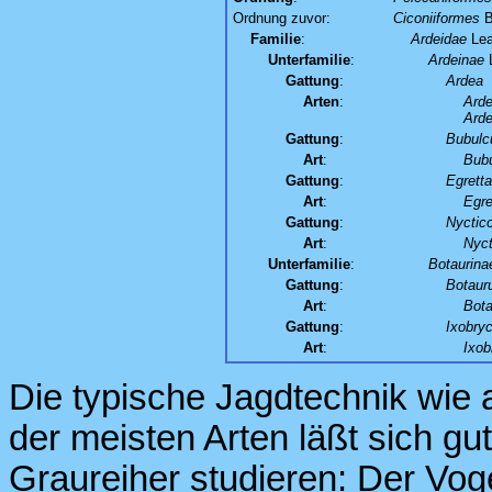
Ordnung zuvor:
Ciconiiformes
B
Familie
:
Ardeidae
Lea
Unterfamilie
:
Ardeinae
L
Gattung
:
Ardea
Arten
:
Arde
Arde
Gattung
:
Bubulc
Art
:
Bubu
Gattung
:
Egretta
Art
:
Egre
Gattung
:
Nyctic
Art
:
Nyct
Unterfamilie
:
Botaurina
Gattung
:
Botaur
Art
:
Bota
Gattung
:
Ixobry
Art
:
Ixob
Die typische Jagdtechnik wie 
der meisten Arten läßt sich gu
Graureiher studieren: Der Voge