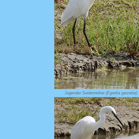
Jagender Seidenreiher
(Egretta garzetta)