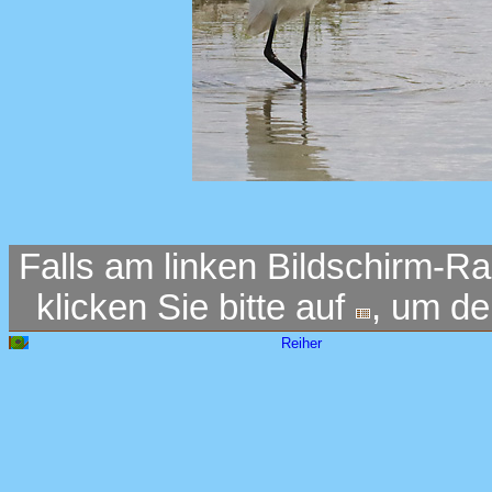
Falls am linken Bildschirm-Ra
klicken Sie bitte auf
, um d
Reiher