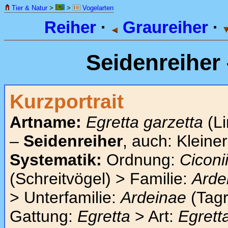
Tier & Natur
>
>
Vogelarten
Reiher
·
Graureiher
·
Seidenreiher
Kurzportrait
Artname:
Egretta garzetta
(Li
–
Seidenreiher
, auch: Kleiner
Systematik:
Ordnung:
Ciconi
(Schreitvögel) > Familie:
Arde
> Unterfamilie:
Ardeinae
(Tagr
Gattung:
Egretta
> Art:
Egrett