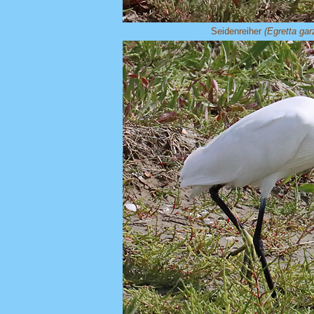
Seidenreiher
(Egretta gar