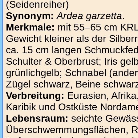
(Seidenreiher)
Synonym:
Ardea garzetta
.
Merkmale:
mit 55–65 cm KRL
Gewicht kleiner als der Silber
ca. 15 cm langen Schmuckfed
Schulter & Oberbrust; Iris gel
grünlichgelb; Schnabel (ander
Zügel schwarz, Beine schwarz
Verbreitung:
Eurasien, Afrik
Karibik und Ostküste Nordame
Lebensraum:
seichte Gewäss
Überschwemmungsflächen, Re