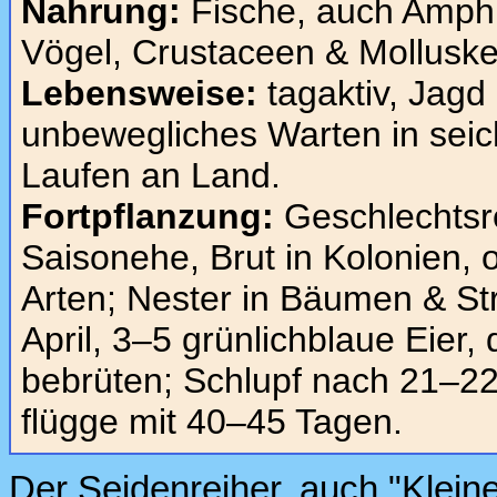
Nahrung:
Fische, auch Amphib
Vögel, Crustaceen & Molluske
Lebensweise:
tagaktiv, Jagd
unbewegliches Warten in sei
Laufen an Land.
Fortpflanzung:
Geschlechtsr
Saisonehe, Brut in Kolonien, o
Arten; Nester in Bäumen & St
April, 3–5 grünlichblaue Eier,
bebrüten; Schlupf nach 21–22
flügge mit 40–45 Tagen.
Der Seidenreiher, auch "Kleine