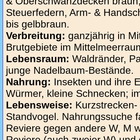
& Oberschwanzdecken braun, 
Steuerfedern, Arm- & Handsch
bis gelbbraun.
Verbreitung:
ganzjährig in Mi
Brutgebiete im Mittelmeerrau
Lebensraum:
Waldränder, Pa
junge Nadelbaum-Bestände.
Nahrung:
Insekten und ihre 
Würmer, kleine Schnecken; im
Lebensweise:
Kurzstrecken- 
Standvogel. Nahrungssuche f
Reviere gegen andere W, M w
Reviere (auch zweier W) und 