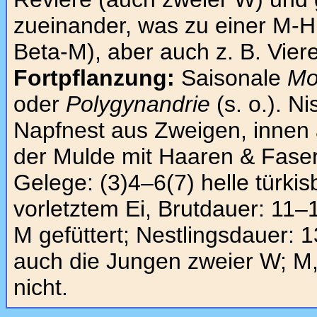
zueinander, was zu einer M-H
Beta-M), aber auch z. B. Vier
Fortpflanzung:
Saisonale
Mo
oder
Polygynandrie
(s. o.). Ni
Napfnest aus Zweigen, innen 
der Mulde mit Haaren & Faser
Gelege: (3)4–6(7) helle türkis
vorletztem Ei, Brutdauer: 11–
M gefüttert; Nestlingsdauer: 
auch die Jungen zweier W; M, d
nicht.