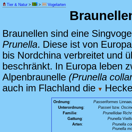
Tier & Natur
>
>
Vogelarten
Braunelle
Braunellen sind eine Singvogel
Prunella
. Diese ist von Europ
bis Nordchina verbreitet und 
beschränkt. In Europa leben z
Alpenbraunelle
(Prunella collar
auch im Flachland die
Hecke
Ordnung
:
Passeriformes
Linnaeu
Unterordnung
:
Passeri
bzw.
Oscin
Familie
:
Prunellidae
Richm
Gattung
:
Prunella
Vieill
Arten
:
Prunella col
Prunella mo