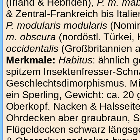
(Irland & Hebriden),
P. m. mab
& Zentral-Frankreich bis Italie
P. modularis modularis
(Nomin
m. obscura
(nordöstl. Türkei,
occidentalis
(Großbritannien a
Merkmale:
Habitus
: ähnlich g
spitzem Insektenfresser-Schn
Geschlechtsdimorphismus. Mi
ein Sperling, Gewicht: ca. 20 
Oberkopf, Nacken & Halsseiten
Ohrdecken aber graubraun, Sc
Flügeldecken schwarz längsges