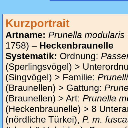
Kurzportrait
Artname:
Prunella modularis
1758) –
Heckenbraunelle
Systematik:
Ordnung:
Passe
(Sperlingsvögel) > Unterordn
(Singvögel) > Familie:
Prunell
(Braunellen) > Gattung:
Prune
(Braunellen) > Art:
Prunella m
(Heckenbraunelle) > 8 Untera
(nördliche Türkei),
P. m. fusca