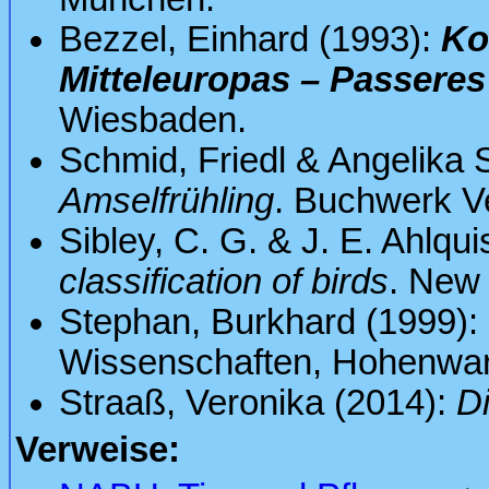
Bezzel, Einhard (1993):
Ko
Mitteleuropas – Passeres
Wiesbaden.
Schmid, Friedl & Angelika 
Amselfrühling
. Buchwerk Ve
Sibley, C. G. & J. E. Ahlqui
classification of birds
. New
Stephan, Burkhard (1999):
Wissenschaften, Hohenwar
Straaß, Veronika (2014):
D
Verweise: