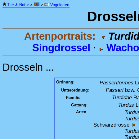
Tier & Natur
>
>
Vogelarten
Drossel
Artenportraits:
Turdi
Singdrossel
·
Wachol
Drosseln ...
Ordnung
:
Passeriformes
Li
Passeri
bzw.
Unterordnung
:
Turdidae
Ra
Familie
:
Turdus
L
Gattung
:
Arten
:
Turdus
Turdu
Schwarzdrossel
Turdu
Turdus