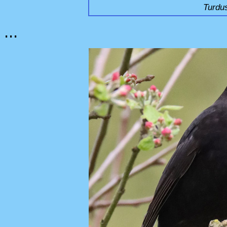
Turdus
...