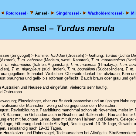
·
Rotdrossel
·
Amsel ·
Singdrossel
·
Wacholderdrossel
·
Mis
Amsel –
Turdus merula
sseri
(Singvögel) > Familie:
Turdidae
(Drosseln) > Gattung:
Turdus
(Echte Dro
(Azoren),
T. m. cabrerae
(Madeira, westl. Kanaren),
T. m. mauretanicus
(Nord
,
T. m. intermedius
(Irak bis Afganistan),
T. m. maximus
(Himalaya),
T. m. sow
dien),
T. m. nigropileus
(südl. Indien),
T. m. bourdilloni
(Südost-Indien),
T. m. 
rangegelbem Schnabel. Weibchen: Oberseite dunkel- bis olivbraun; Kinn un
rust braungrau und gelb- bis rotbraun gefleckt; Bauch braun oder grau und ge
 Australien und Neuseeland eingeführt; vielerorts sehr häufig.
nd Osteuropa.
wegung; Einzelgänger, aber zur Brutzeit paarweise und an üppigen Nahrungs
den rivalisierender Männchen; wenig scheu gegenüber dem Menschen.
ugust; Revierbildung & Paarbildung manchmal schon ab November, meist im Fr
n & Bäumen, an Gebäuden auch in Nischen, auf Balken etc., Bau auf fester 
ung erst mit feuchtem Lehm, dann mit dünnen Halmen und Blättern. Gelege: 4
3) Tage, Fütterung durch beide Altvögel; Nestlingszeit: 13–15 Tage, Gewich
gen, selbständig nach 19–32 Tagen.
 Hauskatzen und Rabenvögel; Todesursachen bei Altvögeln: Straßenverkehr,