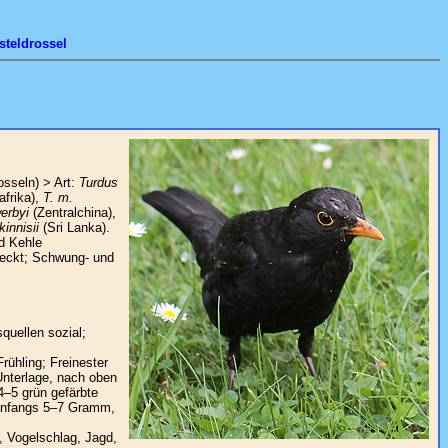
teldrossel
sseln) > Art:
Turdus
afrika),
T. m.
erbyi
(Zentralchina),
kinnisii
(Sri Lanka).
d Kehle
fleckt; Schwung- und
quellen sozial;
ühling; Freinester
Unterlage, nach oben
–5 grün gefärbte
t anfangs 5–7 Gramm,
 Vogelschlag, Jagd,