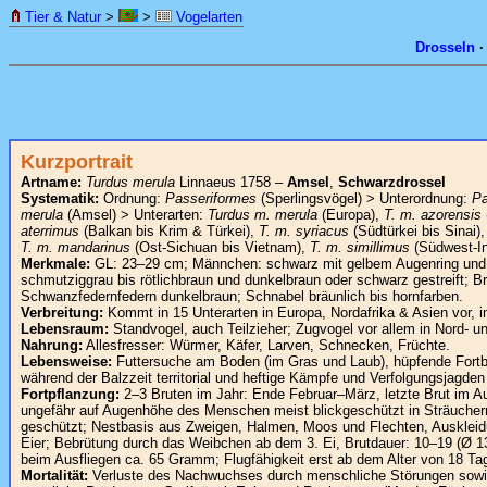
Tier & Natur
>
>
Vogelarten
Drosseln
Kurzportrait
Artname:
Turdus merula
Linnaeus 1758 –
Amsel
,
Schwarzdrossel
Systematik:
Ordnung:
Passeriformes
(Sperlingsvögel) > Unterordnung:
Pa
merula
(Amsel) > Unterarten:
Turdus m. merula
(Europa),
T. m. azorensis
aterrimus
(Balkan bis Krim & Türkei),
T. m. syriacus
(Südtürkei bis Sinai)
T. m. mandarinus
(Ost-Sichuan bis Vietnam),
T. m. simillimus
(Südwest-In
Merkmale:
GL: 23–29 cm; Männchen: schwarz mit gelbem Augenring und o
schmutziggrau bis rötlichbraun und dunkelbraun oder schwarz gestreift; B
Schwanzfedernfedern dunkelbraun; Schnabel bräunlich bis hornfarben.
Verbreitung:
Kommt in 15 Unterarten in Europa, Nordafrika & Asien vor, in
Lebensraum:
Standvogel, auch Teilzieher; Zugvogel vor allem in Nord- u
Nahrung:
Allesfresser: Würmer, Käfer, Larven, Schnecken, Früchte.
Lebensweise:
Futtersuche am Boden (im Gras und Laub), hüpfende Fortbe
während der Balzzeit territorial und heftige Kämpfe und Verfolgungsjag
Fortpflanzung:
2–3 Bruten im Jahr: Ende Februar–März, letzte Brut im A
ungefähr auf Augenhöhe des Menschen meist blickgeschützt in Sträucher
geschützt; Nestbasis aus Zweigen, Halmen, Moos und Flechten, Auskleid
Eier; Bebrütung durch das Weibchen ab dem 3. Ei, Brutdauer: 10–19 (Ø 1
beim Ausfliegen ca. 65 Gramm; Flugfähigkeit erst ab dem Alter von 18 Ta
Mortalität:
Verluste des Nachwuchses durch menschliche Störungen sowie