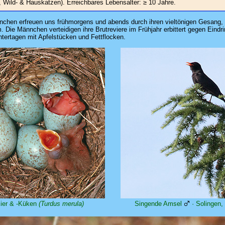
 Wild- & Hauskatzen). Erreichbares Lebensalter: ≥ 10 Jahre.
Männchen erfreuen uns frühmorgens und abends durch ihren vieltönigen Gesang
. Die Männchen verteidigen ihre Brutreviere im Frühjahr erbittert gegen Eind
tertagen mit Apfelstücken und Fettflocken.
ier & -Küken
(Turdus merula)
Singende Amsel
· Solingen,