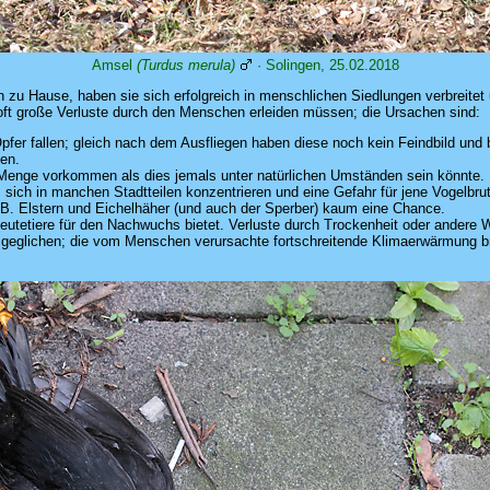
Amsel
(Turdus merula)
· Solingen, 25.02.2018
 zu Hause, haben sie sich erfolgreich in menschlichen Siedlungen verbreitet u
oft große Verluste durch den Menschen erleiden müssen; die Ursachen sind:
 fallen; gleich nach dem Ausfliegen haben diese noch kein Feindbild und blei
zen.
r Menge vorkommen als dies jemals unter natürlichen Umständen sein könnte.
 sich in manchen Stadtteilen konzentrieren und eine Gefahr für jene Vogelbrut
B. Elstern und Eichelhäher (und auch der Sperber) kaum eine Chance.
eutetiere für den Nachwuchs bietet. Verluste durch Trockenheit oder andere We
geglichen; die vom Menschen verursachte fortschreitende Klimaerwärmung br