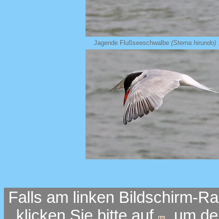
Jagende Flußseeschwalbe
(Sterna hirundo)
.
Falls am linken Bildschirm-Ra
klicken Sie bitte auf
, um d