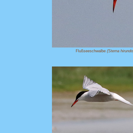
Flußseeschwalbe
(Sterna hirundo