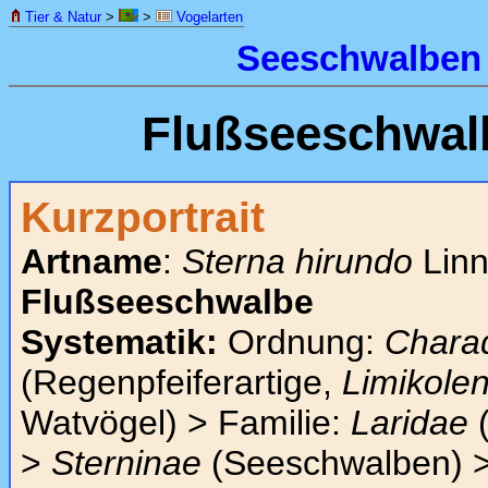
Tier & Natur
>
>
Vogelarten
Seeschwalben
Flußseeschwal
Kurzportrait
Artname
:
Sterna hirundo
Linn
Flußseeschwalbe
Systematik:
Ordnung:
Charad
(Regenpfeiferartige,
Limikole
Watvögel) > Familie:
Laridae
(
>
Sterninae
(Seeschwalben) >