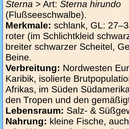
Sterna
> Art:
Sterna hirundo
(Flußseeschwalbe).
Merkmale:
schlank, GL: 27–3
roter (im Schlichtkleid schwa
breiter schwarzer Scheitel, Ge
Beine.
Verbreitung:
Nordwesten Euro
Karibik, isolierte Brutpopul
Afrikas, im Süden Südamerikas
den Tropen und den gemäßigt
Lebensraum:
Salz- & Süßge
Nahrung:
kleine Fische, auc