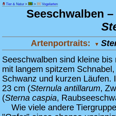
Tier & Natur
>
>
Vogelarten
Seeschwalben 
St
Artenportraits:
Ste
Seeschwalben sind kleine bis
mit langem spitzem Schnabel,
Schwanz und kurzen Läufen. I
23 cm (
Sternula antillarum
, Z
(
Sterna caspia
, Raubseeschwa
Wie viele andere Tiergrupp