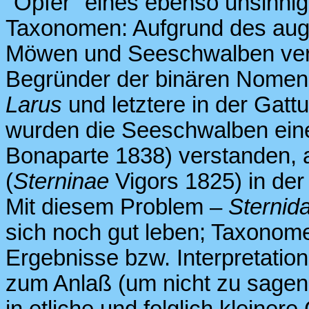
"Opfer" eines ebenso unsinnige
Taxonomen: Aufgrund des auge
Möwen und Seeschwalben vere
Begründer der binären Nomenkl
Larus
und letztere in der Gat
wurden die Seeschwalben einer
Bonaparte 1838) verstanden, a
(
Sterninae
Vigors 1825) in de
Mit diesem Problem –
Sternid
sich noch gut leben; Taxonom
Ergebnisse bzw. Interpretatio
zum Anlaß (um nicht zu sagen