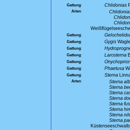
Chlidonias
R
Gattung
:
Arten
:
Chlidonia
Chlidon
Chlidon
Weißflügelseesch
Gelochelido
Gattung
:
Gygis
Wagle
Gattung
:
Hydroprogn
Gattung
:
Larosterna
B
Gattung
:
Onychoprio
Gattung
:
Phaetusa
Wa
Gattung
:
Sterna
Linn
Gattung
:
Arten
:
Sterna alb
Sterna be
Sterna ca
Sterna dou
Sterna fu
Sterna hi
Sterna nil
Sterna pa
Küstenseeschwalb