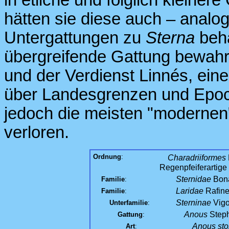
in etliche und folglich kleiner
hätten sie diese auch – analog
Untergattungen zu
Sterna
beha
übergreifende Gattung bewahre
und der Verdienst Linnés, ein
über Landesgrenzen und Epoc
jedoch die meisten "modernen
verloren.
Ordnung
:
Charadriiformes
Regenpfeiferartige
Sternidae
Bona
Familie
:
Laridae
Rafine
Familie
:
Sterninae
Vigo
Unterfamilie
:
Anous
Step
Gattung
:
Anous sto
Art
: