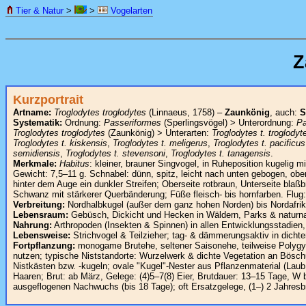
Tier & Natur
>
>
Vogelarten
Z
Kurzportrait
Artname:
Troglodytes troglodytes
(Linnaeus, 1758) –
Zaunkönig
, auch:
S
Systematik:
Ordnung:
Passeriformes
(Sperlingsvögel) > Unterordnung:
Pa
Troglodytes troglodytes
(Zaunkönig) > Unterarten:
Troglodytes t. troglodyt
Troglodytes t. kiskensis
,
Troglodytes t. meligerus
,
Troglodytes t. pacificus
semidiensis
,
Troglodytes t. stevensoni
,
Troglodytes t. tanagensis
.
Merkmale:
Habitus
: kleiner, brauner Singvogel, in Ruheposition kugeli
Gewicht: 7,5–11 g. Schnabel: dünn, spitz, leicht nach unten gebogen, oben
hinter dem Auge ein dunkler Streifen; Oberseite rotbraun, Unterseite blaß
Schwanz mit stärkerer Querbänderung; Füße fleisch- bis hornfarben. Flug
Verbreitung:
Nordhalbkugel (außer dem ganz hohen Norden) bis Nordafrik
Lebensraum:
Gebüsch, Dickicht und Hecken in Wäldern, Parks & naturna
Nahrung:
Arthropoden (Insekten & Spinnen) in allen Entwicklungsstadien,
Lebensweise:
Strichvogel & Teilzieher; tag- & dämmerungsaktiv in dichter 
Fortpflanzung:
monogame Brutehe, seltener Saisonehe, teilweise Polygy
nutzen; typische Niststandorte: Wurzelwerk & dichte Vegetation an Bösc
Nistkästen bzw. -kugeln; ovale "Kugel"-Nester aus Pflanzenmaterial (Lau
Haaren; Brut: ab März, Gelege: (4)5–7(8) Eier, Brutdauer: 13–15 Tage, W 
ausgeflogenen Nachwuchs (bis 18 Tage); oft Ersatzgelege, (1–) 2 Jahresbr