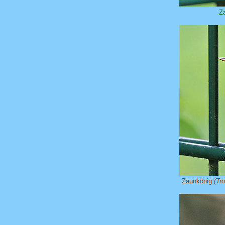
Z
Zaunkönig
(Tr