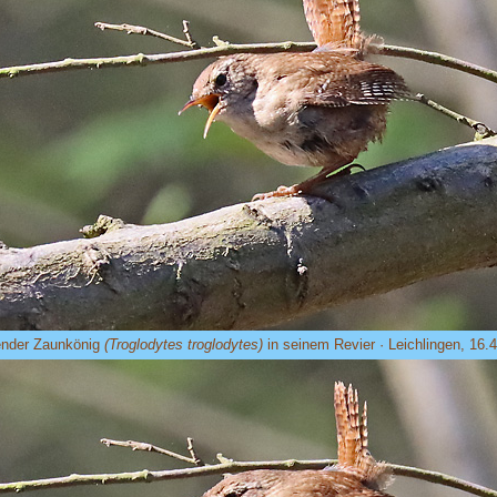
ender Zaunkönig
(Troglodytes troglodytes)
in seinem Revier · Leichlingen, 16.