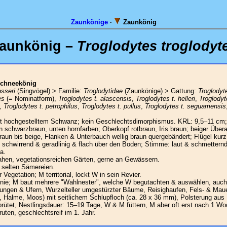
Zaunkönige
·
Zaunkönig
aunkönig –
Troglodytes troglodyt
chneekönig
sseri
(Singvögel) > Familie:
Troglodytidae
(Zaunkönige) > Gattung:
Troglodyt
es
(= Nominatform),
Troglodytes t. alascensis
,
Troglodytes t. helleri
,
Troglodyt
,
Troglodytes t. petrophilus
,
Troglodytes t. pullus
,
Troglodytes t. seguamensis
g mit hochgestelltem Schwanz; kein Geschlechtsdimorphismus. KRL: 9,5–11 cm
 schwarzbraun, unten hornfarben; Oberkopf rotbraun, Iris braun; beiger Übera
braun bis beige, Flanken & Unterbauch wellig braun quergebändert; Flügel kurz
: schwirrend & geradlinig & flach über den Boden; Stimme: laut & schmetternd
a.
hen, vegetationsreichen Gärten, gerne an Gewässern.
 selten Sämereien.
Vegetation; M territorial, lockt W in sein Revier.
nie; M baut mehrere "Wahlnester", welche W begutachten & auswählen, auch 
hungen & Ufern, Wurzelteller umgestürzter Bäume, Reisighaufen, Fels- & Mau
b, Halme, Moos) mit seitlichem Schlupfloch (ca. 28 x 36 mm), Polsterung aus
brütet, Nestlingsdauer: 15–19 Tage, W & M füttern, M aber oft erst nach 1 Wo
uten, geschlechtsreif im 1. Jahr.