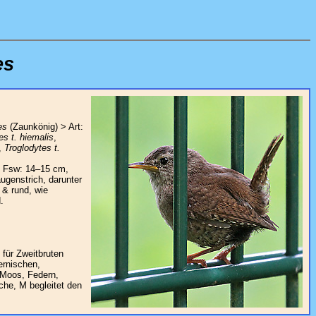
es
es
(Zaunkönig) > Art:
es t. hiemalis
,
,
Troglodytes t.
; Fsw: 14–15 cm,
ugenstrich, darunter
 & rund, wie
.
für Zweitbruten
ernischen,
 Moos, Federn,
che, M begleitet den