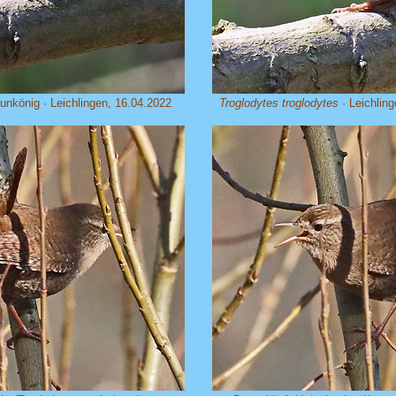
unkönig · Leichlingen, 16.04.2022
Troglodytes troglodytes
· Leichlin