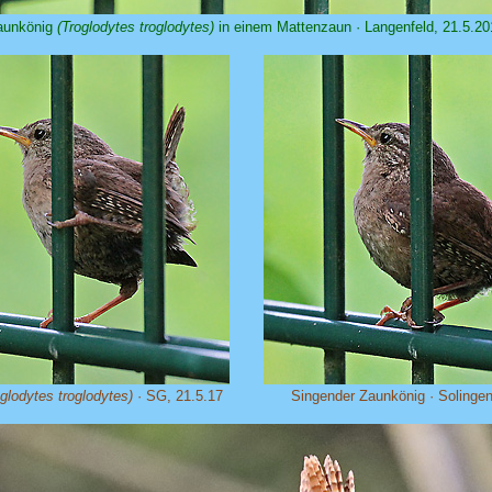
aunkönig
(Troglodytes troglodytes)
in einem Mattenzaun · Langenfeld, 21.5.20
oglodytes troglodytes)
· SG, 21.5.17
Singender Zaunkönig · Solingen