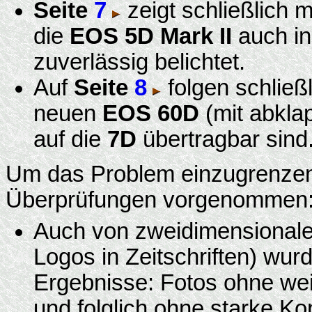
Seite
7
zeigt schließlich 
die
EOS 5D Mark II
auch in 
zuverlässig belichtet.
Auf
Seite
8
folgen schließ
neuen
EOS 60D
(mit abklap
auf die
7D
übertragbar sind
Um das Problem einzugrenzen
Überprüfungen vorgenommen
Auch von zweidimensionale
Logos in Zeitschriften) wur
Ergebnisse: Fotos ohne wei
und folglich ohne starke Ko