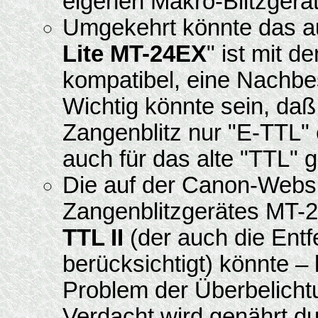
eigenen Makro-Blitzger
Umgekehrt könnte das a
Lite MT-24EX
" ist mit 
kompatibel, eine Nachbe
Wichtig könnte sein, d
Zangenblitz nur "E-TTL" 
auch für das alte "TTL" g
Die auf der Canon-Websit
Zangenblitzgerätes MT-
TTL II
(der auch die Entf
berücksichtigt) könnte – 
Problem der Überbelich
Verdacht wird genährt d