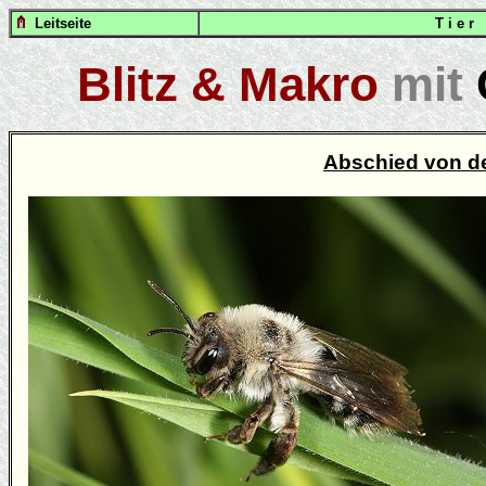
Leitseite
T i e r
Blitz & Makro
mit
Abschied von de