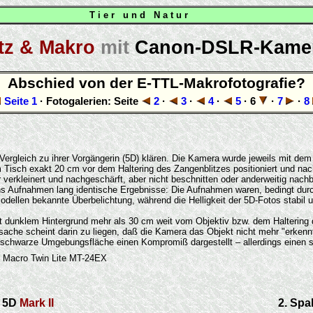
T i e r u n d N a t u r
itz & Makro
mit
Canon-DSLR-Kame
Abschied von der E-TTL-Makrofotografie?
Seite 1
· Fotogalerien: Seite
2
·
3
·
4
·
5
· 6
·
7
·
8
im Vergleich zu ihrer Vorgängerin (5D) klären. Die Kamera wurde jeweils mit
em Tisch exakt 20 cm vor dem Haltering des Zangenblitzes positioniert und 
verkleinert und nachgeschärft, aber nicht beschnitten oder anderweitig nachb
s Aufnahmen lang identische Ergebnisse: Die Aufnahmen waren, bedingt durch 
ellen bekannte Überbelichtung, während die Helligkeit der 5D-Fotos stabil und
dunklem Hintergrund mehr als 30 cm weit vom Objektiv bzw. dem Haltering des
che scheint darin zu liegen, daß die Kamera das Objekt nicht mehr "erkenn
 die schwarze Umgebungsfläche einen Kompromiß dargestellt – allerdings einen 
 Macro Twin Lite MT-24EX
S 5D
Mark II
2. Spa