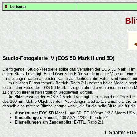
Leitseite
Bl
Studio-Fotogalerie IV (EOS 5D Mark II und 5D)
Die folgende "Studio"-Testserie sollte das Verhalten der EOS 5D Mark II 
einem Stativ befestigt. Eine Löwenzahn-Blüte wurde in einer Vase auf ein
Einstellungen waren an beiden Kameras identisch; die Fotos sind wieder nur 
Im üblichen Blitzautomatik-Betrieb (Ratio 2:1) zeigten beide Modelle sech
letzten drei Fotos der EOS 5D Mark II zeigen aber die von anderen neuen Mod
11 cm von ihrer ersten Position wegbewegt worden.
Die Blitzmessung der EOS 5D Mark II versagt also, sobald ein Objekt mit 
des 100-mm-Makro-Objektivs dem Abbildungsmaßstab 1:3 annähert. Die Ursa
deshalb eine mittlere Blitzbelichtung wählt, die für die helle Blüte wie für
Ausrüstung:
EOS 5D Mark II und 5D, EF 100mm 1:2.8 Macro USM,
Einstellungen:
Manuell, 100 ASA, 1/200, Blende 22
Einstellungen am Zangenblitz:
E-TTL, Ratio 2:1
1. Spalte: EO