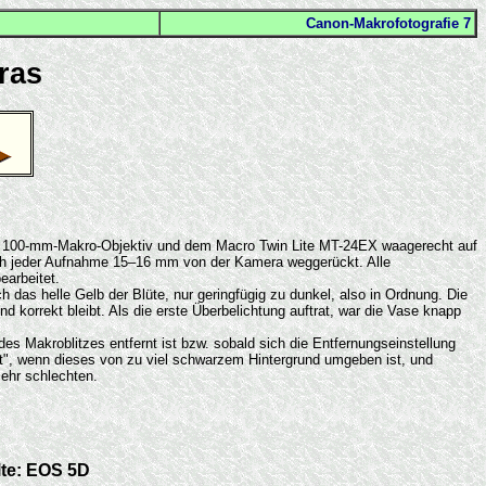
Canon-Makrofotografie 7
ras
 dem 100-mm-Makro-Objektiv und dem Macro Twin Lite MT-24EX waagerecht auf
nach jeder Aufnahme 15–16 mm von der Kamera weggerückt. Alle
earbeitet.
das helle Gelb der Blüte, nur geringfügig zu dunkel, also in Ordnung. Die
 korrekt bleibt. Als die erste Überbelichtung auftrat, war die Vase knapp
 Makroblitzes entfernt ist bzw. sobald sich die Entfernungseinstellung
t", wenn dieses von zu viel schwarzem Hintergrund umgeben ist, und
sehr schlechten.
lte: EOS 5D