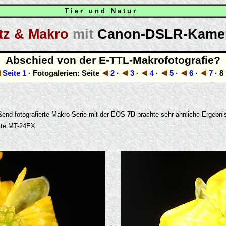
T i e r u n d N a t u r
itz & Makro
mit
Canon-DSLR-Kame
Abschied von der E-TTL-Makrofotografie?
Seite 1
· Fotogalerien: Seite
2
·
3
·
4
·
5
·
6
·
7
· 8
ßend fotografierte Makro-Serie mit der EOS
7D
brachte sehr ähnliche Ergebni
ite MT-24EX