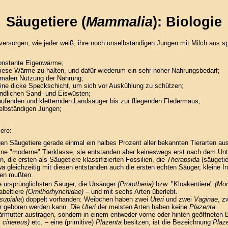
Säugetiere (
Mammalia
): Biologie
 versorgen, wie jeder weiß, ihre noch unselbständigen Jungen mit Milch aus 
konstante Eigenwärme;
 diese Wärme zu halten, und dafür wiederum ein sehr hoher Nahrungsbedarf;
imalen Nutzung der Nahrung;
 eine dicke Speckschicht, um sich vor Auskühlung zu schützen;
eindlichen Sand- und Eiswüsten;
aufenden und kletternden Landsäuger bis zur fliegenden Fledermaus;
elbständigen Jungen;
ere:
en Säugetiere gerade einmal ein halbes Prozent aller bekannten Tierarten au
ine "moderne" Tierklasse, sie entstanden aber keineswegs erst nach dem Unt
, die ersten als Säugetiere klassifizierten Fossilien, die
Therapsida
(säugeti
 Etwa gleichzeitig mit diesen entstanden auch die ersten echten Säuger, kleine 
gen mußten.
e ursprünglichsten Säuger, die Ursäuger
(Prototheria)
bzw. "Kloakentiere"
(Mon
beltiere
(Ornithorhynchidae)
– und mit sechs Arten überlebt.
supialia
) doppelt vorhanden: Weibchen haben zwei
Uteri
und zwei
Vaginae
, z
ier geboren werden kann. Die
Uteri
der meisten Arten haben keine
Plazenta
.
bärmutter austragen, sondern in einem entweder vorne oder hinten geöffnete
 cinereus)
etc. – eine (primitive)
Plazenta
besitzen, ist die Bezeichnung
Plaz