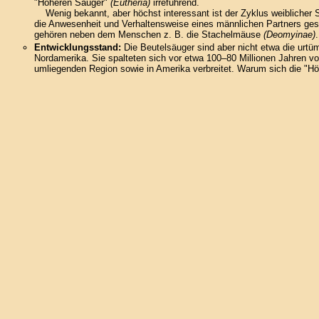
"Höheren Säuger"
(Eutheria)
irreführend.
Wenig bekannt, aber höchst interessant ist der Zyklus weiblicher Säu
die Anwesenheit und Verhaltensweise eines männlichen Partners geste
gehören neben dem Menschen z. B. die Stachelmäuse
(Deomyinae)
.
Entwicklungsstand:
Die Beutelsäuger sind aber nicht etwa die urtü
Nordamerika. Sie spalteten sich vor etwa 100–80 Millionen Jahren v
umliegenden Region sowie in Amerika verbreitet. Warum sich die "Höh