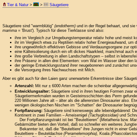
Tier & Natur
>
>
Säugetiere
Säugetiere sind "warmblütig"
(endotherm)
und in der Regel behaart, und sie
mamma
= 'Brust'). Typisch für diese Tierklasse sind also:
ihre im Vergleich zur Umgebungstemperatur relativ hohe und meist 
ihr im Vergleich etwa zu Reptilien relativ hoher Energieaufwand, um
ihre ungewöhnlich effektiven Gebisse und Verdauungsorgane zur opt
eine Kälteisolierung durch ein oft dickes Haarkleid, manchmal auch
ihre große Verbreitung in allen Landschaftstypen – selbst in lebensf
ihre Präsenz in allen drei Elementen: vom Wal im Wasser über den l
der geringe Entwicklungsstand ihrer neugeborenen und zunächst uns
die Versorgung ihres Nachwuchses mit Milch.
Aber es gibt auch für den Laien ganz unerwartete Erkenntnisse über Säugeti
Artenzahl:
Mit nur ± 6000 Arten machen die scheinbar allgegenwärtig
Entwicklungsalter:
Säugetiere sind in ihren heutigen Formen zwar e
Säugetiermerkmalen wurden in Gesteinsschichten des
Perm
gefunden
220 Millionen Jahre alt – älter als die allerersten Dinosaurier also.
wenigen ökologischen Nischen im "Schatten" der Dinosaurier begnü
Fortpflanzung:
Säugetiere sind keineswegs alle lebendgebärend: Di
Kontinent in zwei Familien – Ameisenigel
(Tachyglossidae)
und Schna
Der Fortpflanzungstrakt ist bei "Beuteltieren" (
Metatheria
bzw.
Mar
Gebärmütter bieten den Vorteil, daß so schneller ein weiteres Jungt
Bekannter ist, daß die "Beuteltiere" ihre Jungen nicht in einer Ge
Beuteltiere – Beuteldachse
(Peramelemorphia)
, Koala
(Phascolarctos