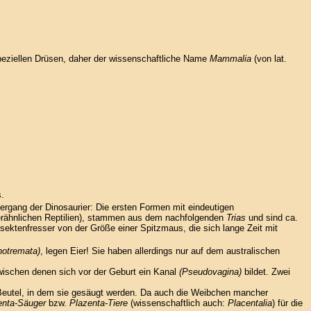
speziellen Drüsen, daher der wissenschaftliche Name
Mammalia
(von lat.
s.
ergang der Dinosaurier: Die ersten Formen mit eindeutigen
erähnlichen Reptilien), stammen aus dem nachfolgenden
Trias
und sind ca.
Insektenfresser von der Größe einer Spitzmaus, die sich lange Zeit mit
otremata)
, legen Eier! Sie haben allerdings nur auf dem australischen
wischen denen sich vor der Geburt ein Kanal
(Pseudovagina)
bildet. Zwei
n Beutel, in dem sie gesäugt werden. Da auch die Weibchen mancher
enta-Säuger
bzw.
Plazenta-Tiere
(wissenschaftlich auch:
Placentalia
) für die