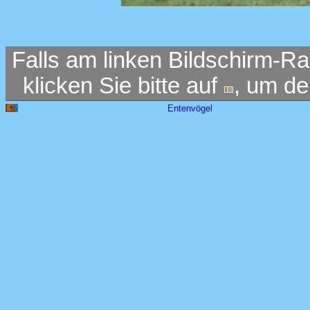
Falls am linken Bildschirm-Ra
klicken Sie bitte auf
, um d
Entenvögel