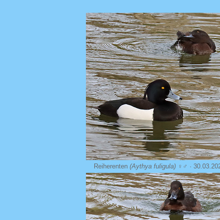
Reiherenten
(Aythya fuligula)
♀♂ · 30.03.20