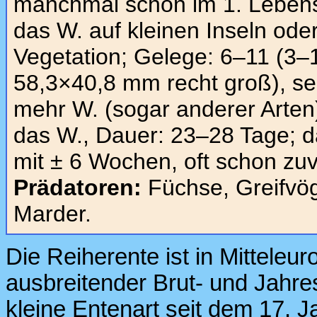
manchmal schon im 1. Lebensj
das W. auf kleinen Inseln oder
Vegetation; Gelege: 6–11 (3–1
58,3×40,8 mm recht groß), se
mehr W. (sogar anderer Arten)
das W., Dauer: 23–28 Tage; da
mit ± 6 Wochen, oft schon zuv
Prädatoren:
Füchse, Greifvög
Marder.
Die Reiherente ist in Mitteleur
ausbreitender Brut- und Jahres
kleine Entenart seit dem 17. Ja