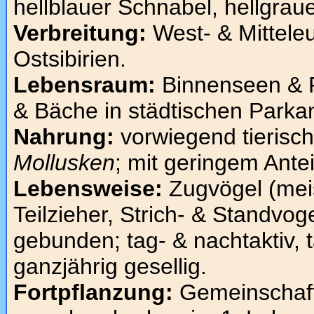
hellblauer Schnabel, hellgraue
Verbreitung:
West- & Mittele
Ostsibirien.
Lebensraum:
Binnenseen & F
& Bäche in städtischen Parkan
Nahrung:
vorwiegend tierisch
Mollusken
; mit geringem Antei
Lebensweise:
Zugvögel (meis
Teilzieher, Strich- & Standvog
gebunden; tag- & nachtaktiv,
ganzjährig gesellig.
Fortpflanzung:
Gemeinschafts