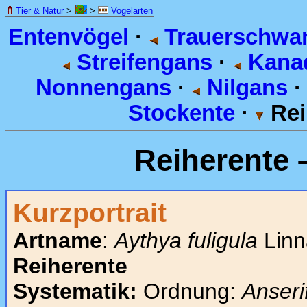
Tier & Natur
>
>
Vogelarten
Entenvögel
·
Trauerschwa
Streifengans
·
Kana
Nonnengans
·
Nilgans
Stockente
·
Rei
Reiherente 
Kurzportrait
Artname
:
Aythya fuligula
Linn
Reiherente
Systematik:
Ordnung:
Anseri