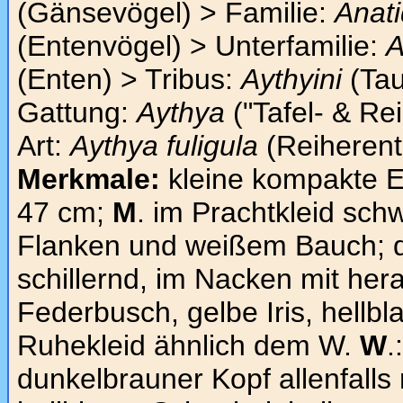
(Gänsevögel) > Familie:
Anat
(Entenvögel) > Unterfamilie:
A
(Enten) > Tribus:
Aythyini
(Tau
Gattung:
Aythya
("Tafel- & Re
Art:
Aythya fuligula
(Reiherent
Merkmale:
kleine kompakte E
47 cm;
M
. im Prachtkleid sch
Flanken und weißem Bauch; d
schillernd, im Nacken mit h
Federbusch, gelbe Iris, hellbl
Ruhekleid ähnlich dem W.
W
.
dunkelbrauner Kopf allenfalls 