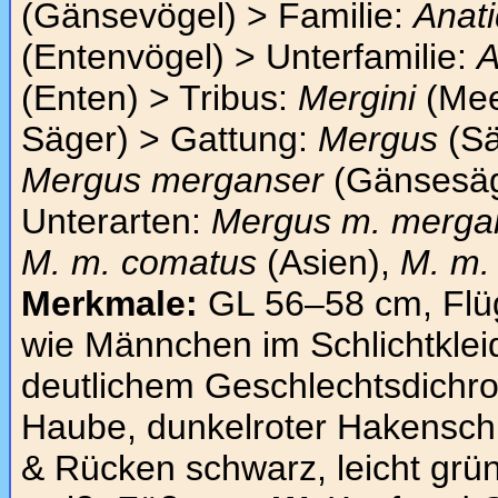
(Gänsevögel) > Familie:
Anat
(Entenvögel) > Unterfamilie:
A
(Enten) > Tribus:
Mergini
(Mee
Säger) > Gattung:
Mergus
(Sä
Mergus merganser
(Gänsesäg
Unterarten:
Mergus m. merga
M. m. comatus
(Asien),
M. m.
Merkmale:
GL 56–58 cm, Flü
wie Männchen im Schlichtkleid 
deutlichem Geschlechtsdichr
Haube, dunkelroter Hakensch
& Rücken schwarz, leicht grü