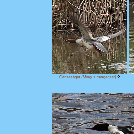
Gänsesäger
(Mergus merganser)