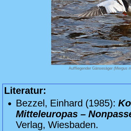
Auffliegender Gänsesäger
(Mergus m
Literatur:
Bezzel, Einhard (1985):
Ko
Mitteleuropas – Nonpass
Verlag, Wiesbaden.