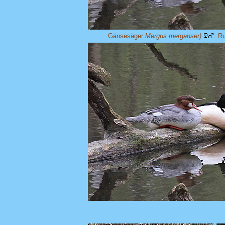
Gänsesäger
Mergus merganser)
: R