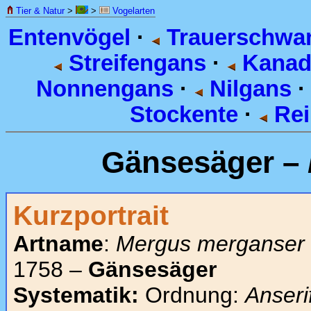
Tier & Natur
>
>
Vogelarten
Entenvögel
·
Trauerschwa
Streifengans
·
Kanad
Nonnengans
·
Nilgans
Stockente
·
Rei
Gänsesäger –
Kurzportrait
Artname
:
Mergus merganser
1758 –
Gänsesäger
Systematik:
Ordnung:
Anseri