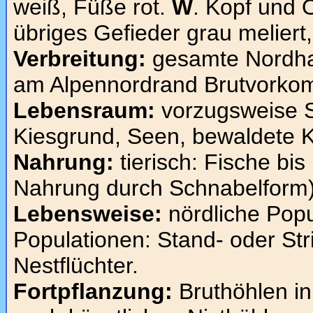
weiß, Füße rot.
W
. Kopf und 
übriges Gefieder grau meliert
Verbreitung:
gesamte Nordhal
am Alpennordrand Brutvorko
Lebensraum:
vorzugsweise S
Kiesgrund, Seen, bewaldete 
Nahrung:
tierisch: Fische bi
Nahrung durch Schnabelform)
Lebensweise:
nördliche Popu
Populationen: Stand- oder Str
Nestflüchter.
Fortpflanzung:
Bruthöhlen in