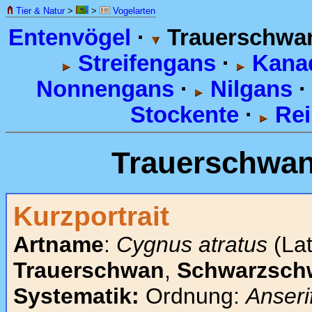
Tier & Natur
>
>
Vogelarten
Entenvögel
·
Trauerschwa
Streifengans
·
Kana
Nonnengans
·
Nilgans
Stockente
·
Rei
Trauerschwa
Kurzportrait
Artname
:
Cygnus atratus
(La
Trauerschwan
,
Schwarzsch
Systematik:
Ordnung:
Anseri