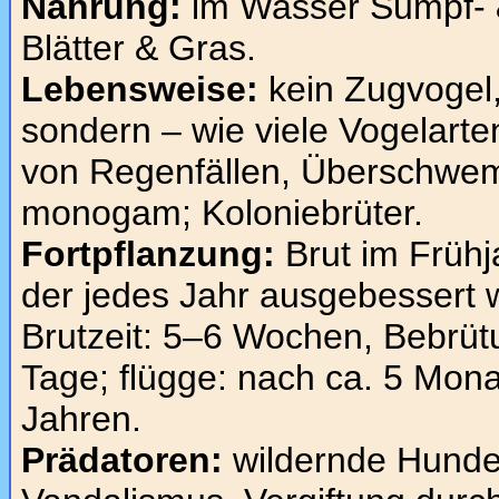
Nahrung:
im Wasser Sumpf- 
Blätter & Gras.
Lebensweise:
kein Zugvogel, a
sondern – wie viele Vogelart
von Regenfällen, Überschw
monogam; Koloniebrüter.
Fortpflanzung:
Brut im Frühja
der jedes Jahr ausgebessert w
Brutzeit: 5–6 Wochen, Bebrüt
Tage; flügge: nach ca. 5 Mona
Jahren.
Prädatoren:
wildernde Hunde,