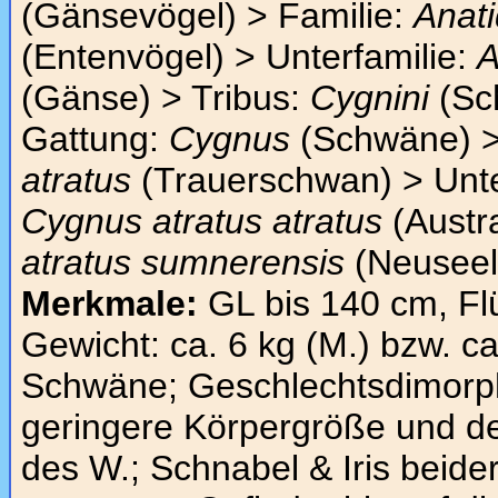
(Gänsevögel) > Familie:
Anat
(Entenvögel) > Unterfamilie:
A
(Gänse) > Tribus:
Cygnini
(Sc
Gattung:
Cygnus
(Schwäne) >
atratus
(Trauerschwan) > Unte
Cygnus atratus atratus
(Austr
atratus sumnerensis
(Neuseel
Merkmale:
GL bis 140 cm, Fl
Gewicht: ca. 6 kg (M.) bzw. ca.
Schwäne; Geschlechtsdimorph
geringere Körpergröße und d
des W.; Schnabel & Iris beide