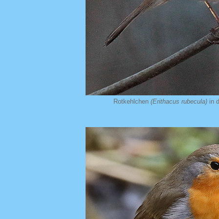
Rotkehlchen
(Erithacus rubecula)
in 