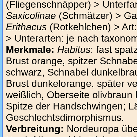
(Fliegenschnäpper) > Unterfam
Saxicolinae
(Schmätzer) > Ga
Erithacus
(Rotkehlchen) > Art
> Unterarten: je nach taxonom
Merkmale:
Habitus
: fast spa
Brust orange, spitzer Schnab
schwarz, Schnabel dunkelbraun
Brust dunkelorange, später v
weißlich, Oberseite olivbraun
Spitze der Handschwingen; Läu
Geschlechtsdimorphismus.
Verbreitung:
Nordeuropa über