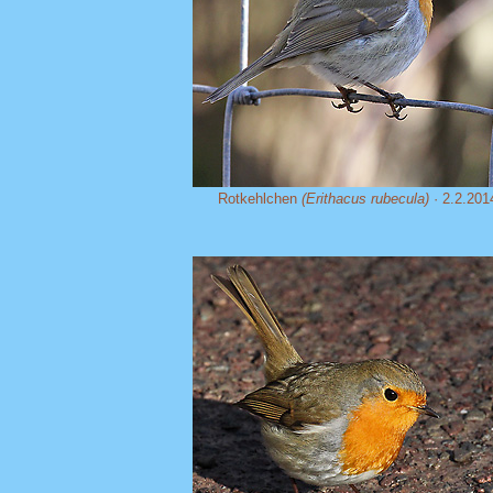
Rotkehlchen
(Erithacus rubecula)
· 2.2.201