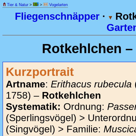
Tier & Natur
>
>
Vogelarten
Fliegenschnäpper
·
Rotk
Garte
Rotkehlchen 
Kurzportrait
Artname
:
Erithacus rubecula
1758) –
Rotkehlchen
Systematik:
Ordnung:
Passe
(Sperlingsvögel) > Unterordn
(Singvögel) > Familie:
Muscic