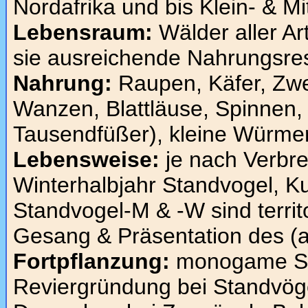
Nordafrika und bis Klein- & Mi
Lebensraum:
Wälder aller A
sie ausreichende Nahrungsre
Nahrung:
Raupen, Käfer, Zwei
Wanzen, Blattläuse, Spinnen, 
Tausendfüßer), kleine Würme
Lebensweise:
je nach Verbre
Winterhalbjahr Standvogel, Ku
Standvogel-M & -W sind territ
Gesang & Präsentation des (a
Fortpflanzung:
monogame Sa
Reviergründung bei Standvöge