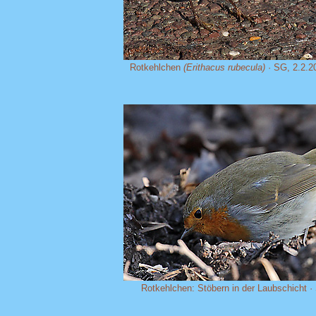
Rotkehlchen
(Erithacus rubecula)
· SG, 2.2.2
Rotkehlchen: Stöbern in der Laubschicht ·