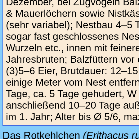
Dezember, bei Zugvögeln Balz
& Mauerlöchern sowie Nistkäs
(sehr variabel); Nestbau 4–5
sogar fast geschlossenes Ne
Wurzeln etc., innen mit feiner
Jahresbruten; Balzfüttern vor
(3)5–6 Eier, Brutdauer: 12–15
einige Meter vom Nest entfernt
Tage, ca. 5 Tage gehudert, W 
anschließend 10–20 Tage auße
im 1. Jahr; Alter bis Ø 5/6, ma
Das Rotkehlchen
(Erithacus r