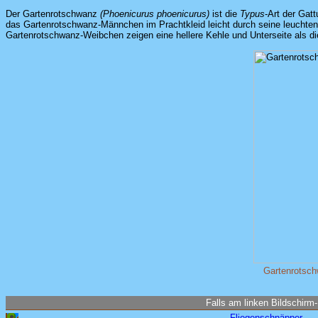
Der Gartenrotschwanz
(Phoenicurus phoenicurus)
ist die
Typus
-Art der Gat
das Gartenrotschwanz-Männchen im Prachtkleid leicht durch seine leuchtend 
Gartenrotschwanz-Weibchen zeigen eine hellere Kehle und Unterseite als 
Gartenrotsc
Falls am linken Bildschirm-
Fliegenschnäpper