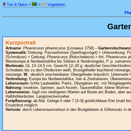
Tier & Natur
>
>
Vogelarten
Fli
Garte
Kurzportrait
Artname
:
Phoenicurus phoenicurus
(Linnaeus 1758) –
Gartenrotschwanz
Systematik:
Ordnung:
Passeriformes
(Sperlingsvögel) > Unterordnung:
Pa
(Schmätzer) > Gattung:
Phoenicurus
(Rotschwänze) > Art:
Phoenicurus p
Westeuropa & Nordwestafrika bis Sibirien & Nordmongolei;
P. p. samamis
Merkmale:
GL 13–14,5 cm, Gewicht 12–20 g; deutlicher Geschlechtsdim
Schnabels bis zu den Ohrdecken weiß, Brustgefieder leuchtend rotorange
rotorange;
W
.: deutlich unscheinbarer, Obergefieder bräunlich, Unterse
Verbreitung:
Europa bis Nordwestafrika, Iran & Zentralasien; Überwinteru
Lebensraum:
lichte Laubwälder, Parks, Obstgärten etc. mit Nistgelegenhe
Nahrung:
Insekten, Spinnen, auch Asseln, Tausendfüßer, kleine Würmer
Lebensweise:
Jagd von niedrigeren Warten auf Beute am Boden, aber auc
Halbhöhlenbrüter; Langstreckenzieher.
Fortpflanzung:
ab Mai, Gelege 6 oder 7 (3–9) grünlichblaue Eier (matt bi
Ersatzbrut möglich.
Verluste
: durch Lebensraumverlust in den Brutgebieten & Gifteinsatz in 