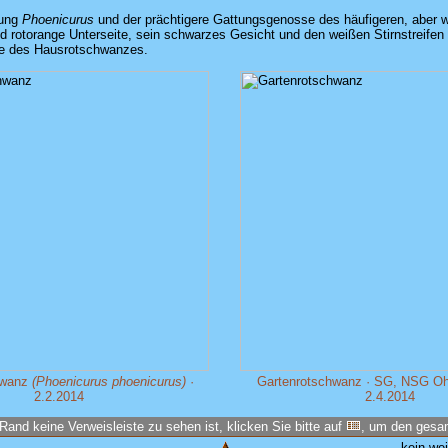
tung
Phoenicurus
und der prächtigere Gattungsgenosse des häufigeren, aber
rotorange Unterseite, sein schwarzes Gesicht und den weißen Stirnstreifen u
die des Hausrotschwanzes.
hwanz
(Phoenicurus phoenicurus)
·
Gartenrotschwanz · SG, NSG Ohl
2.2.2014
2.4.2014
Rand keine Verweisleiste zu sehen ist, klicken Sie bitte auf
, um den ges
kein we