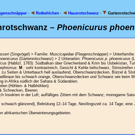
egenschnäpper
·
Rotkehlchen
·
Hausrotschwanz
·
Gartenrotsch
nrotschwanz –
Phoenicurus phoen
sseri
(Singvögel) > Familie:
Muscicapidae
(Fliegenschnäpper) > Unterfamilie
hoenicurus
(Gartenrotschwanz) > 2 Unterarten:
Phoenicurus p. phoenicurus
(L
icus
(Hablizl, 1783): Südbalkan über Griechenland & Krim bis Usbekistan, Tu
orphismus:
M
.: sehr kontrastreich, Gesicht & Kehle tiefschwarz, Stirnstreifen
, zu Seiten & Unterbauch hell auslaufend, Oberschwanzdecken, Bürzel & Sto
ite hellbraun bis schwach orange, Oberschwanzdecken und Schwanz wie beim 
ng in Afrika südlich der Sahara & Südarabien.
iten (Höhlen- & Halbhöhlen).
 & Schnecken, Beeren.
h Insekten in der Luft; auffälliges Zittern mit dem Schwanz; monogame Sai
s schwach glänzend), Bebrütung 12–14 Tage, Nestlingszeit ca. 14 Tage; eine 
den afrikanischen Überwinterungsgebieten.