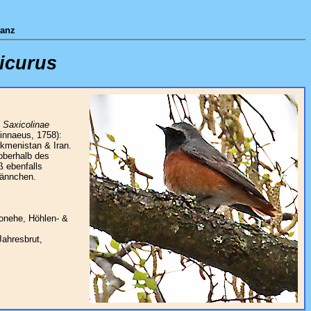
wanz
icurus
:
Saxicolinae
innaeus, 1758):
rkmenistan & Iran.
 oberhalb des
ß ebenfalls
Männchen.
sonehe, Höhlen- &
Jahresbrut,