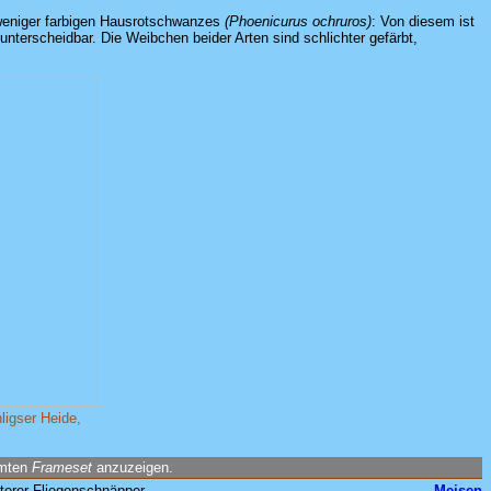
 weniger farbigen Hausrotschwanzes
(Phoenicurus ochruros)
: Von diesem ist
nterscheidbar. Die Weibchen beider Arten sind schlichter gefärbt,
igser Heide,
amten
Frameset
anzuzeigen.
iterer Fliegenschnäpper
Meisen