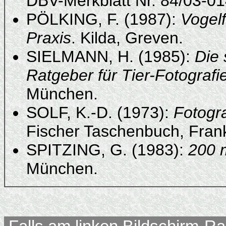
DBV-Merkblatt Nr. 84/03-01
PÖLKING, F. (1987):
Vogelf
Praxis
. Kilda, Greven.
SIELMANN, H. (1985):
Die 
Ratgeber für Tier-Fotografi
München.
SOLF, K.-D. (1973):
Fotogra
Fischer Taschenbuch, Frank
SPITZING, G. (1983):
200 
München.