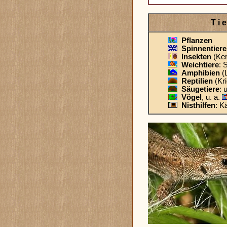
T i 
Pflanzen
Spinnentiere
Insekten
(Ker
Weichtiere
: 
Amphibien
(
Reptilien
(Kri
Säugetiere
: 
Vögel
, u. a.
Nisthilfen
: K