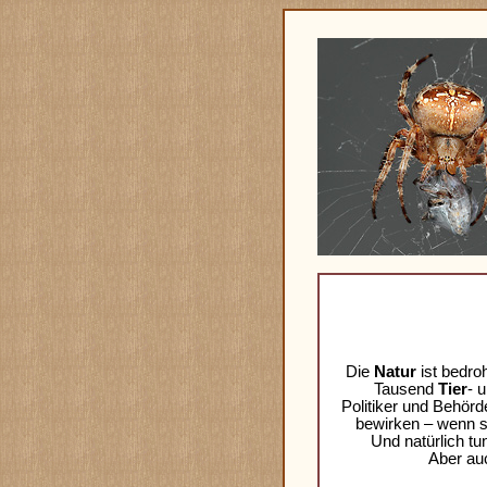
Die
Natur
ist bedroh
Tausend
Tier
- 
Politiker und Behörd
bewirken – wenn si
Und natürlich t
Aber auc