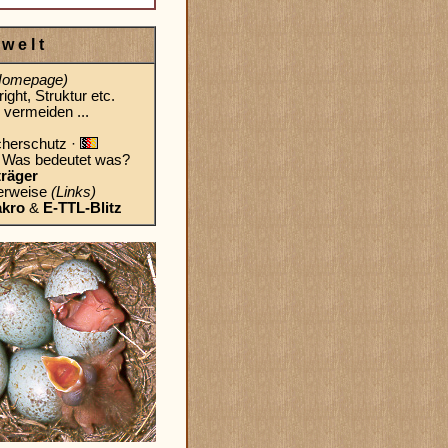
w e l t
Homepage)
ight, Struktur etc.
e vermeiden ...
cherschutz ·
: Was bedeutet was?
träger
erweise
(Links)
kro
&
E-TTL-Blitz