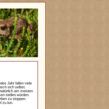
es Jahr fallen viele
nsch sich selbst.
natürlich am meisten
sen stellen würden.
rben zu stoppen.
l zu tun.