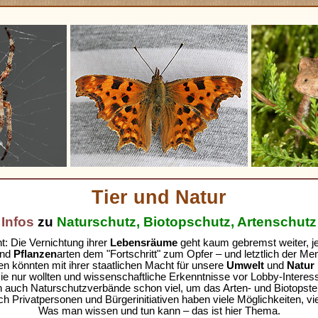
Tier und Natur
Infos
zu
Naturschutz, Biotopschutz, Artenschutz
t: Die Vernichtung ihrer
Lebensräume
geht kaum gebremst weiter, jed
und
Pflanzen
arten dem "Fortschritt" zum Opfer – und letztlich der Me
en könnten mit ihrer staatlichen Macht für unsere
Umwelt
und
Natur
e nur wollten und wissenschaftliche Erkenntnisse vor Lobby-Interes
un auch Naturschutzverbände schon viel, um das Arten- und Biotopste
h Privatpersonen und Bürgerinitiativen haben viele Möglichkeiten, vie
Was man wissen und tun kann – das ist hier Thema.