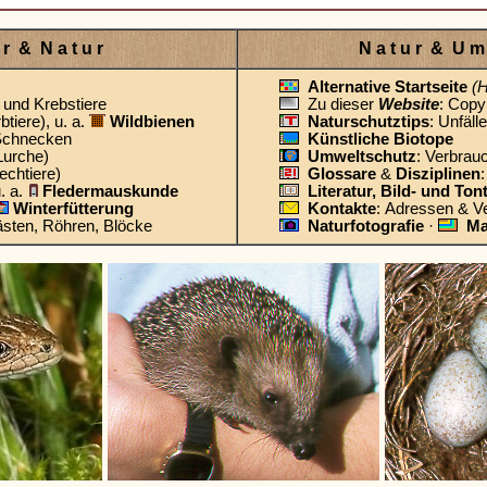
e r & N a t u r
N a t u r & U m 
Alternative Startseite
(
und Krebstiere
Zu dieser
Website
: Copyr
btiere), u. a.
Wildbienen
Naturschutztips
: Unfäll
Schnecken
Künstliche Biotope
Lurche)
Umweltschutz
: Verbrau
echtiere)
Glossare
&
Disziplinen
u. a.
Fledermauskunde
Literatur, Bild- und Ton
Winterfütterung
Kontakte
: Adressen & V
ästen, Röhren, Blöcke
Naturfotografie
·
Ma